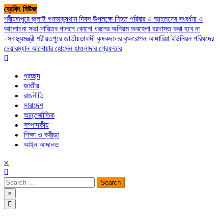
Skip
ব্রেকিং নিউজ
to
শরীয়তপুরে জুলাই গনঅভ্যুথান দিবস উপলক্ষে নিহত পরিবার ও আহতদের সংবর্ধনা ও
content
আলোচনা সভা
দায়িত্ব পালনে কোনো ধরনের অনিয়ম অবহেলা বরদাস্ত করা হবে না
-স্বাস্থ্যমন্ত্রী
শরীয়তপুরে জাতীয়তাবাদী কৃষকদলের বৃক্ষরোপন
আঙ্গারিয়া ইউনিয়ন পরিষদের
চেয়ারম্যান আনোয়ার হোসেন হাওলাদার গ্রেফতার
প্রচ্ছদ
জাতীয়
রাজনীতি
সারাদেশ
আন্তর্জাতিক
সম্পাদকীয়
শিক্ষা ও ক্রীড়া
আইন আদালত
×
Search
for:
×
সপ্তপল্লী সমাচার