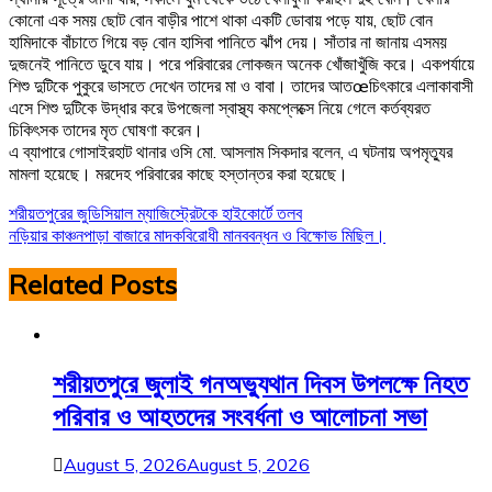
কোনো এক সময় ছোট বোন বাড়ীর পাশে থাকা একটি ডোবায় পড়ে যায়, ছোট বোন
হামিদাকে বাঁচাতে গিয়ে বড় বোন হাসিবা পানিতে ঝাঁপ দেয়। সাঁতার না জানায় এসময়
দুজনেই পানিতে ডুবে যায়। পরে পরিবারের লোকজন অনেক খোঁজাখুঁজি করে। একপর্যায়ে
শিশু দুটিকে পুকুরে ভাসতে দেখেন তাদের মা ও বাবা। তাদের আতœচিৎকারে এলাকাবাসী
এসে শিশু দুটিকে উদ্ধার করে উপজেলা স্বাস্থ্য কমপ্লেক্সে নিয়ে গেলে কর্তব্যরত
চিকিৎসক তাদের মৃত ঘোষণা করেন।
এ ব্যাপারে গোসাইরহাট থানার ওসি মো. আসলাম সিকদার বলেন, এ ঘটনায় অপমৃত্যুর
মামলা হয়েছে। মরদেহ পরিবারের কাছে হস্তান্তর করা হয়েছে।
Post
শরীয়তপুরের জুডিসিয়াল ম্যাজিস্ট্রেটকে হাইকোর্টে তলব
নড়িয়ার কাঞ্চনপাড়া বাজারে মাদকবিরোধী মানববন্ধন ও বিক্ষোভ মিছিল।
navigation
Related Posts
শরীয়তপুরে জুলাই গনঅভ্যুথান দিবস উপলক্ষে নিহত
পরিবার ও আহতদের সংবর্ধনা ও আলোচনা সভা
August 5, 2026
August 5, 2026