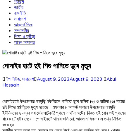
প্রচ্ছদ
জাতীয়
রাজনীতি
সারাদেশ
আন্তর্জাতিক
সম্পাদকীয়
শিক্ষা ও ক্রীড়া
আইন আদালত
গোসাইর হাটে দুই শিশু পানিতে ডুবে মৃত্যু
টপ নিউজ
,
সারাদেশ
August 9, 2023
August 9, 2023
Abul
Hossain
গোসাইরহাট উপজেলার নলমুড়ি ইউনিয়নে পানিতে ডুবে হাসিবা (৬) ও হামিদা (৩) নামের
দুই শিশুর মর্মান্তিক মৃত্যু হয়েছে। মঙ্গলবার ৮ আগস্ট সকালে উপজেলার নলমুড়ি
ইউনিয়নের ২ নম্বর ওয়ার্ডের পাচঁকাঠি গ্রামে এ ঘটনা ঘটে। নিহত দুই বোন ওই গ্রামের
বারেক চৌধুরীর মেয়ে। গোসাইরহাট থানার ওসি মো. আসলাম সিকদার এ তথ্য নিশ্চিত
করেছেন
স্থানীয় সূত্রে জানা যায়, সকালে ঘুম থেকে উঠে খেলাধুলা করছিল দুই বোন। খেলার