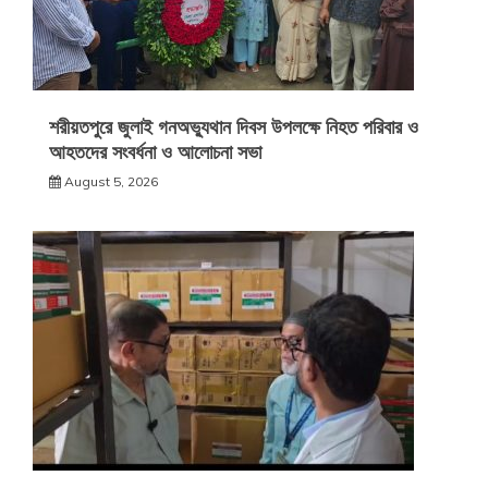
শরীয়তপুরে জুলাই গনঅভ্যুথান দিবস উপলক্ষে নিহত পরিবার ও
আহতদের সংবর্ধনা ও আলোচনা সভা
August 5, 2026