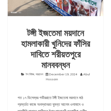
টঙ্গী ইজতেমা ময়দানে
হামলাকারী খুনিদের ফাঁসির
দাবিতে শরীয়তপুরে
মানববন্ধন
টপ নিউজ
,
সারাদেশ
December 19, 2024
Abul
Hossain
গত ১৭ ডিসেম্বর গভীররাতে টঙ্গী ইজতেমা ময়দানে মাঠ
প্রস্তÍত কাজে অবস্থানরত ঘুমন্ত আলেম ওলামাদে ও