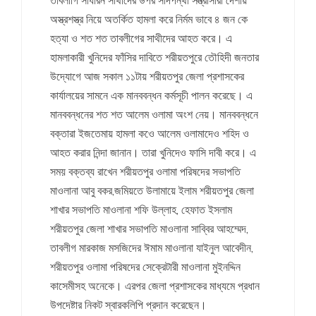
তাবলীগি সাধারন সাথীদের উপর সাদপন্থী সন্ত্রাসীরা দেশীয়
অস্ত্রশস্ত্র নিয়ে অতর্কিত হামলা করে নির্মম ভাবে ৪ জন কে
হত্যা ও শত শত তাবলীগের সাথীদের আহত করে। এ
হামলাকারী খুনিদের ফাঁসির দাবিতে শরীয়তপুরে তৌহিদী জনতার
উদ্যোগে আজ সকাল ১১টায় শরীয়তপুর জেলা প্রশাসকের
কার্যালয়ের সামনে এক মানববন্ধন কর্মসূচী পালন করেছে। এ
মানববন্ধনের শত শত আলেম ওলামা অংশ নেয়। মানববন্ধনে
বক্তারা ইজতেমায় হামলা কওে আলেম ওলামাদেও শহিদ ও
আহত করার নিন্দা জানান। তারা খুনিদেও ফাসি দাবী করে। এ
সময় বক্তব্য রাখেন শরীয়তপুর ওলামা পরিষদের সভাপতি
মাওলানা আবু বকর,জমিয়তে উলামায়ে ইলাম শরীয়তপুর জেলা
শাখার সভাপতি মাওলানা শফি উল্লাহ, হেফাত ইসলাম
শরীয়তপুর জেলা শাখার সভাপতি মাওলানা সাব্বির আহম্মেদ,
তাবলীগ মারকাজ মসজিদের ঈমাম মাওলানা যাইনুল আবেদীন,
শরীয়তপুর ওলামা পরিষদের সেক্রেটারী মাওলানা মুইনদ্দিন
কাসেমীসহ অনেকে। এরপর জেলা প্রশাসকের মাধ্যমে প্রধান
উপদেষ্টার নিকট স্বারকলিপি প্রদান করেছেন।