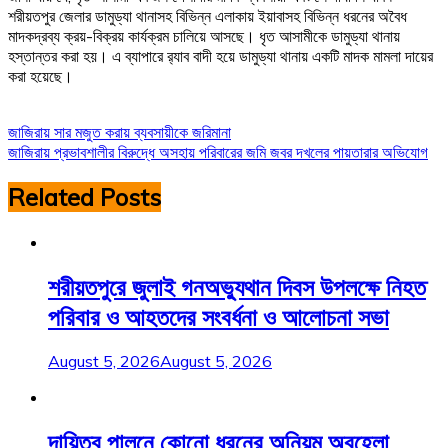
শরীয়তপুর জেলার ডামুড্যা থানাসহ বিভিন্ন এলাকায় ইয়াবাসহ বিভিন্ন ধরনের অবৈধ
মাদকদ্রব্য ক্রয়-বিক্রয় কার্যক্রম চালিয়ে আসছে। ধৃত আসামীকে ডামুড্যা থানায়
হস্তান্তর করা হয়। এ ব্যাপারে র‌্যাব বাদী হয়ে ডামুড্যা থানায় একটি মাদক মামলা দায়ের
করা হয়েছে।
Post
জাজিরায় সার মজুত করায় ব্যবসায়ীকে জরিমানা
জাজিরায় প্রভাবশালীর বিরুদ্ধে অসহায় পরিবারের জমি জবর দখলের পায়তারার অভিযোগ
navigation
Related Posts
শরীয়তপুরে জুলাই গনঅভ্যুথান দিবস উপলক্ষে নিহত
পরিবার ও আহতদের সংবর্ধনা ও আলোচনা সভা
August 5, 2026
August 5, 2026
দায়িত্ব পালনে কোনো ধরনের অনিয়ম অবহেলা