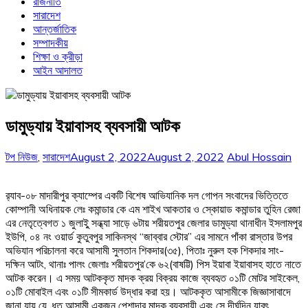
রাজনীতি
সারাদেশ
আন্তর্জাতিক
সম্পাদকীয়
শিক্ষা ও ক্রীড়া
আইন আদালত
ডামুড্যায় ইয়াবাসহ ব্যবসায়ী আটক
টপ নিউজ
,
সারাদেশ
August 2, 2022
August 2, 2022
Abul Hossain
র‌্যাব-০৮ মাদারীপুর ক্যাম্পের একটি বিশেষ আভিযানিক দল গোপন সংবাদের ভিত্তিতে
কোম্পানী অধিনায়ক লেঃ কমান্ডার কে এম শাইখ আকতার ও স্কোয়াড কমান্ডার তুহিন রেজা
এর নেতৃত্বেগত ১ জুলাইু সন্ধ্যা সাড়ে ৬টায় শরীয়তপুর জেলার ডামুড্যা থানাধীন ইসলামপুর
ইউপি, ০৪ নং ওয়ার্ড কুতুবপুর সাকিনস্থ “জাব্বার স্টোর” এর সামনে পাঁকা রাস্তার উপর
অভিযান পরিচালনা করে আসামী সুলতান শিকদার(৩৫), পিতাঃ নুরুল হক শিকদার সাং-
দক্ষিন আটং, থানাঃ পালং জেলাঃ শরীয়তপুর’কে ৬২(বাষট্টি) পিস ইয়াবা ইয়াবাসহ হাতে নাতে
আটক করেন। এ সময় আটককৃত মাদক ক্রয় বিক্রয় কাজে ব্যবহৃত ০১টি মোটর সাইকেল,
০১টি মোবাইল এবং ০১টি সীমকার্ড উদ্ধার করা হয়। আটককৃত আসামীকে জিজ্ঞাসাবাদে
জানা যায় যে, ধৃত আসামী একজন পেশাদার মাদক ব্যবসায়ী এবং সে দীর্ঘদিন যাবৎ