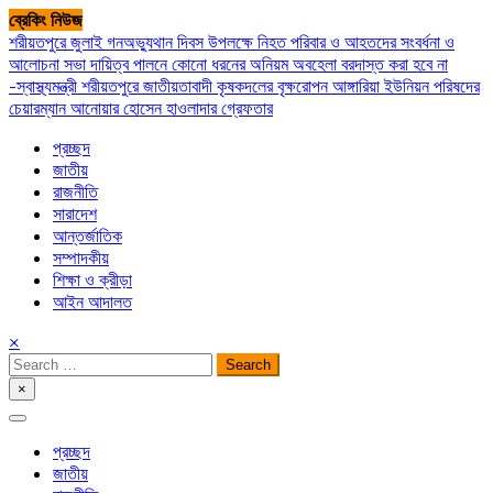
Skip
ব্রেকিং নিউজ
to
শরীয়তপুরে জুলাই গনঅভ্যুথান দিবস উপলক্ষে নিহত পরিবার ও আহতদের সংবর্ধনা ও
content
আলোচনা সভা
দায়িত্ব পালনে কোনো ধরনের অনিয়ম অবহেলা বরদাস্ত করা হবে না
-স্বাস্থ্যমন্ত্রী
শরীয়তপুরে জাতীয়তাবাদী কৃষকদলের বৃক্ষরোপন
আঙ্গারিয়া ইউনিয়ন পরিষদের
চেয়ারম্যান আনোয়ার হোসেন হাওলাদার গ্রেফতার
প্রচ্ছদ
জাতীয়
রাজনীতি
সারাদেশ
আন্তর্জাতিক
সম্পাদকীয়
শিক্ষা ও ক্রীড়া
আইন আদালত
×
Search
for:
×
সপ্তপল্লী সমাচার
প্রচ্ছদ
জাতীয়