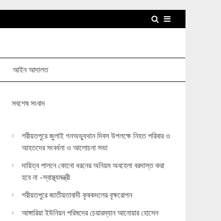
আইন আদালত
সবশেষ সংবাদ
শরীয়তপুরে জুলাই গনঅভ্যুথান দিবস উপলক্ষে নিহত পরিবার ও
আহতদের সংবর্ধনা ও আলোচনা সভা
দায়িত্ব পালনে কোনো ধরনের অনিয়ম অবহেলা বরদাস্ত করা
হবে না -স্বাস্থ্যমন্ত্রী
শরীয়তপুরে জাতীয়তাবাদী কৃষকদলের বৃক্ষরোপন
আঙ্গারিয়া ইউনিয়ন পরিষদের চেয়ারম্যান আনোয়ার হোসেন