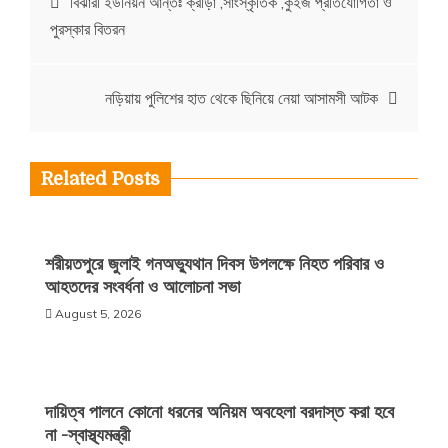
বিঝারী ইউনিয়ন আন্তঃ ক্রীড়া ,সাংস্কৃতিক ,কুইজ প্রতিযোগিতা ও
পুরস্কার বিতরন
navigation
নড়িয়ায় পুলিশের হাত থেকে ছিনিয়ে নেয়া আসামসী আটক
Related Posts
শরীয়তপুরে জুলাই গনঅভ্যুথান দিবস উপলক্ষে নিহত পরিবার ও
আহতদের সংবর্ধনা ও আলোচনা সভা
August 5, 2026
দায়িত্ব পালনে কোনো ধরনের অনিয়ম অবহেলা বরদাস্ত করা হবে
না -স্বাস্থ্যমন্ত্রী