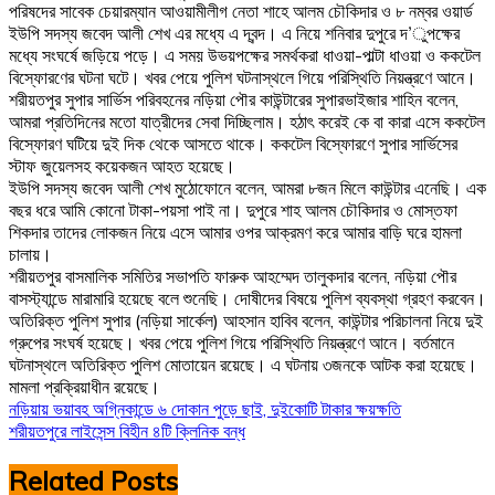
পরিষদের সাবেক চেয়ারম্যান আওয়ামীলীগ নেতা শাহে আলম চৌকিদার ও ৮ নম্বর ওয়ার্ড
ইউপি সদস্য জবেদ আলী শেখ এর মধ্যে এ দ্বন্দ। এ নিয়ে শনিবার দুপুরে দ’ুপক্ষের
মধ্যে সংঘর্ষে জড়িয়ে পড়ে। এ সময় উভয়পক্ষের সমর্থকরা ধাওয়া-পাল্টা ধাওয়া ও ককটেল
বিস্ফোরণের ঘটনা ঘটে। খবর পেয়ে পুলিশ ঘটনাস্থলে গিয়ে পরিস্থিতি নিয়ন্ত্রণে আনে।
শরীয়তপুর সুপার সার্ভিস পরিবহনের নড়িয়া পৌর কাউন্টারের সুপারভাইজার শাহিন বলেন,
আমরা প্রতিদিনের মতো যাত্রীদের সেবা দিচ্ছিলাম। হঠাৎ করেই কে বা কারা এসে ককটেল
বিস্ফোরণ ঘটিয়ে দুই দিক থেকে আসতে থাকে। ককটেল বিস্ফোরণে সুপার সার্ভিসের
স্টাফ জুয়েলসহ কয়েকজন আহত হয়েছে।
ইউপি সদস্য জবেদ আলী শেখ মুঠোফোনে বলেন, আমরা ৮জন মিলে কাউন্টার এনেছি। এক
বছর ধরে আমি কোনো টাকা-পয়সা পাই না। দুপুরে শাহ আলম চৌকিদার ও মোস্তফা
শিকদার তাদের লোকজন নিয়ে এসে আমার ওপর আক্রমণ করে আমার বাড়ি ঘরে হামলা
চালায়।
শরীয়তপুর বাসমালিক সমিতির সভাপতি ফারুক আহম্মেদ তালুকদার বলেন, নড়িয়া পৌর
বাসস্ট্যান্ডে মারামারি হয়েছে বলে শুনেছি। দোষীদের বিষয়ে পুলিশ ব্যবস্থা গ্রহণ করবেন।
অতিরিক্ত পুলিশ সুপার (নড়িয়া সার্কেল) আহসান হাবিব বলেন, কাউন্টার পরিচালনা নিয়ে দুই
গ্রুপের সংঘর্ষ হয়েছে। খবর পেয়ে পুলিশ গিয়ে পরিস্থিতি নিয়ন্ত্রণে আনে। বর্তমানে
ঘটনাস্থলে অতিরিক্ত পুলিশ মোতায়েন রয়েছে। এ ঘটনায় ৩জনকে আটক করা হয়েছে।
মামলা প্রক্রিয়াধীন রয়েছে।
Post
নড়িয়ায় ভয়াবহ অগ্নিকান্ডে ৬ দোকান পুড়ে ছাই, দুইকোটি টাকার ক্ষয়ক্ষতি
শরীয়তপুরে লাইসেন্স বিহীন ৪টি ক্লিনিক বন্ধ
navigation
Related Posts