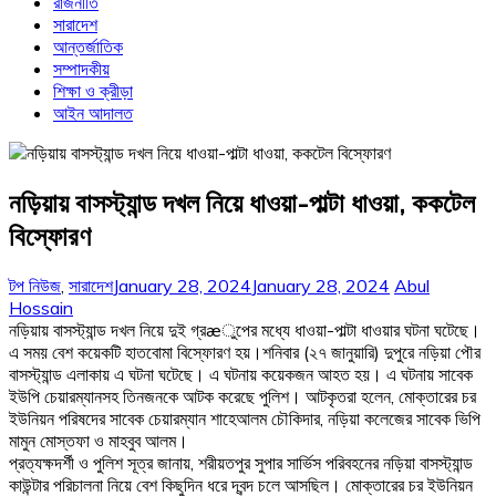
রাজনীতি
সারাদেশ
আন্তর্জাতিক
সম্পাদকীয়
শিক্ষা ও ক্রীড়া
আইন আদালত
নড়িয়ায় বাসস্ট্যান্ড দখল নিয়ে ধাওয়া-পাল্টা ধাওয়া, ককটেল
বিস্ফোরণ
টপ নিউজ
,
সারাদেশ
January 28, 2024
January 28, 2024
Abul
Hossain
নড়িয়ায় বাসস্ট্যান্ড দখল নিয়ে দুই গ্রæুপের মধ্যে ধাওয়া-পাল্টা ধাওয়ার ঘটনা ঘটেছে।
এ সময় বেশ কয়েকটি হাতবোমা বিস্ফোরণ হয়।শনিবার (২৭ জানুয়ারি) দুপুরে নড়িয়া পৌর
বাসস্ট্যান্ড এলাকায় এ ঘটনা ঘটেছে। এ ঘটনায় কয়েকজন আহত হয়। এ ঘটনায় সাবেক
ইউপি চেয়ারম্যানসহ তিনজনকে আটক করেছে পুলিশ। আটকৃতরা হলেন, মোক্তারের চর
ইউনিয়ন পরিষদের সাবেক চেয়ারম্যান শাহেআলম চৌকিদার, নড়িয়া কলেজের সাবেক ভিপি
মামুন মোস্তফা ও মাহবুব আলম।
প্রত্যক্ষদর্শী ও পুলিশ সূত্র জানায়, শরীয়তপুর সুপার সার্ভিস পরিবহনের নড়িয়া বাসস্ট্যান্ড
কাউন্টার পরিচালনা নিয়ে বেশ কিছুদিন ধরে দ্বন্দ চলে আসছিল। মোক্তারের চর ইউনিয়ন