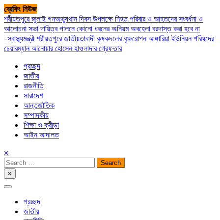
Skip
ব্রেকিং নিউজ
to
শরীয়তপুরে জুলাই গনঅভ্যুথান দিবস উপলক্ষে নিহত পরিবার ও আহতদের সংবর্ধনা ও
content
আলোচনা সভা
দায়িত্ব পালনে কোনো ধরনের অনিয়ম অবহেলা বরদাস্ত করা হবে না
-স্বাস্থ্যমন্ত্রী
শরীয়তপুরে জাতীয়তাবাদী কৃষকদলের বৃক্ষরোপন
আঙ্গারিয়া ইউনিয়ন পরিষদের
চেয়ারম্যান আনোয়ার হোসেন হাওলাদার গ্রেফতার
প্রচ্ছদ
জাতীয়
রাজনীতি
সারাদেশ
আন্তর্জাতিক
সম্পাদকীয়
শিক্ষা ও ক্রীড়া
আইন আদালত
×
Search
for:
×
সপ্তপল্লী সমাচার
প্রচ্ছদ
জাতীয়