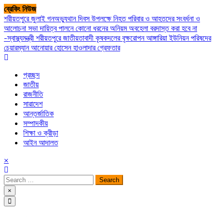
Skip
ব্রেকিং নিউজ
to
শরীয়তপুরে জুলাই গনঅভ্যুথান দিবস উপলক্ষে নিহত পরিবার ও আহতদের সংবর্ধনা ও
content
আলোচনা সভা
দায়িত্ব পালনে কোনো ধরনের অনিয়ম অবহেলা বরদাস্ত করা হবে না
-স্বাস্থ্যমন্ত্রী
শরীয়তপুরে জাতীয়তাবাদী কৃষকদলের বৃক্ষরোপন
আঙ্গারিয়া ইউনিয়ন পরিষদের
চেয়ারম্যান আনোয়ার হোসেন হাওলাদার গ্রেফতার
প্রচ্ছদ
জাতীয়
রাজনীতি
সারাদেশ
আন্তর্জাতিক
সম্পাদকীয়
শিক্ষা ও ক্রীড়া
আইন আদালত
×
Search
for:
×
সপ্তপল্লী সমাচার