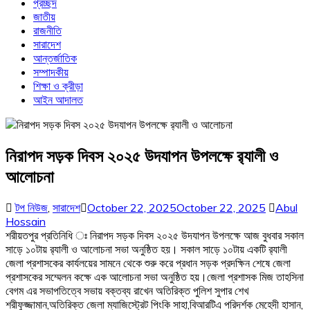
প্রচ্ছদ
জাতীয়
রাজনীতি
সারাদেশ
আন্তর্জাতিক
সম্পাদকীয়
শিক্ষা ও ক্রীড়া
আইন আদালত
নিরাপদ সড়ক দিবস ২০২৫ উদযাপন উপলক্ষে র‌্যালী ও
আলোচনা
টপ নিউজ
,
সারাদেশ
October 22, 2025
October 22, 2025
Abul
Hossain
শরীয়তপুর প্রতিনিধি ঃ নিরাপদ সড়ক দিবস ২০২৫ উদযাপন উপলক্ষে আজ বুধবার সকাল
সাড়ে ১০টায় র‌্যালী ও আলোচনা সভা অনুষ্ঠিত হয়। সকাল সাড়ে ১০টায় একটি র‌্যালী
জেলা প্রশাসকের কার্যলয়ের সামনে থেকে শুরু করে প্রধান সড়ক প্রদক্ষিন শেষে জেলা
প্রশাসকের সম্মেলন কক্ষে এক আলোচনা সভা অনুষ্ঠিত হয়।জেলা প্রশাসক মিজ তাহসিনা
বেগম এর সভাপতিত্বে সভায় বক্তব্য রাখেন অতিরিক্ত পুলিশ সুপার শেখ
শরীফুজ্জামান,অতিরিক্ত জেলা ম্যাজিস্ট্রেট পিংকি সাহা,বিআরটিএ পরিদর্শক মেহেদী হাসান,