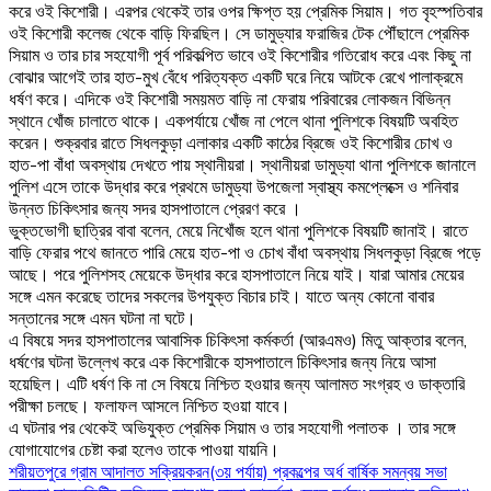
করে ওই কিশোরী। এরপর থেকেই তার ওপর ক্ষিপ্ত হয় প্রেমিক সিয়াম। গত বৃহস্পতিবার
ওই কিশোরী কলেজ থেকে বাড়ি ফিরছিল। সে ডামুড্যার ফরাজির টেক পৌঁছালে প্রেমিক
সিয়াম ও তার চার সহযোগী পূর্ব পরিকল্পিত ভাবে ওই কিশোরীর গতিরোধ করে এবং কিছু না
বোঝার আগেই তার হাত-মুখ বেঁধে পরিত্যক্ত একটি ঘরে নিয়ে আটকে রেখে পালাক্রমে
ধর্ষণ করে। এদিকে ওই কিশোরী সময়মত বাড়ি না ফেরায় পরিবারের লোকজন বিভিন্ন
স্থানে খোঁজ চালাতে থাকে। একপর্যায়ে খোঁজ না পেলে থানা পুলিশকে বিষয়টি অবহিত
করেন। শুক্রবার রাতে সিধলকুড়া এলাকার একটি কাঠের ব্রিজে ওই কিশোরীর চোখ ও
হাত-পা বাঁধা অবস্থায় দেখতে পায় স্থানীয়রা। স্থানীয়রা ডামুড্যা থানা পুলিশকে জানালে
পুলিশ এসে তাকে উদ্ধার করে প্রথমে ডামুড্যা উপজেলা স্বাস্থ্য কমপ্লেক্সে ও শনিবার
উন্নত চিকিৎসার জন্য সদর হাসপাতালে প্রেরণ করে ।
ভুক্তভোগী ছাত্রির বাবা বলেন, মেয়ে নিখোঁজ হলে থানা পুলিশকে বিষয়টি জানাই। রাতে
বাড়ি ফেরার পথে জানতে পারি মেয়ে হাত-পা ও চোখ বাঁধা অবস্থায় সিধলকুড়া ব্রিজে পড়ে
আছে। পরে পুলিশসহ মেয়েকে উদ্ধার করে হাসপাতালে নিয়ে যাই। যারা আমার মেয়ের
সঙ্গে এমন করেছে তাদের সকলের উপযুক্ত বিচার চাই। যাতে অন্য কোনো বাবার
সন্তানের সঙ্গে এমন ঘটনা না ঘটে।
এ বিষয়ে সদর হাসপাতালের আবাসিক চিকিৎসা কর্মকর্তা (আরএমও) মিতু আক্তার বলেন,
ধর্ষণের ঘটনা উল্লেখ করে এক কিশোরীকে হাসপাতালে চিকিৎসার জন্য নিয়ে আসা
হয়েছিল। এটি ধর্ষণ কি না সে বিষয়ে নিশ্চিত হওয়ার জন্য আলামত সংগ্রহ ও ডাক্তারি
পরীক্ষা চলছে। ফলাফল আসলে নিশ্চিত হওয়া যাবে।
এ ঘটনার পর থেকেই অভিযুক্ত প্রেমিক সিয়াম ও তার সহযোগী পলাতক । তার সঙ্গে
যোগাযোগের চেষ্টা করা হলেও তাকে পাওয়া যায়নি।
Post
শরীয়তপুরে গ্রাম আদালত সক্রিয়করন(৩য় পর্যায়) প্রকল্পের অর্ধ বার্ষিক সমন্বয় সভা