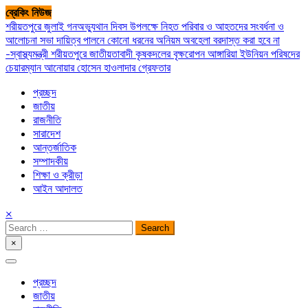
Skip
ব্রেকিং নিউজ
to
শরীয়তপুরে জুলাই গনঅভ্যুথান দিবস উপলক্ষে নিহত পরিবার ও আহতদের সংবর্ধনা ও
content
আলোচনা সভা
দায়িত্ব পালনে কোনো ধরনের অনিয়ম অবহেলা বরদাস্ত করা হবে না
-স্বাস্থ্যমন্ত্রী
শরীয়তপুরে জাতীয়তাবাদী কৃষকদলের বৃক্ষরোপন
আঙ্গারিয়া ইউনিয়ন পরিষদের
চেয়ারম্যান আনোয়ার হোসেন হাওলাদার গ্রেফতার
প্রচ্ছদ
জাতীয়
রাজনীতি
সারাদেশ
আন্তর্জাতিক
সম্পাদকীয়
শিক্ষা ও ক্রীড়া
আইন আদালত
×
Search
for:
×
সপ্তপল্লী সমাচার
প্রচ্ছদ
জাতীয়