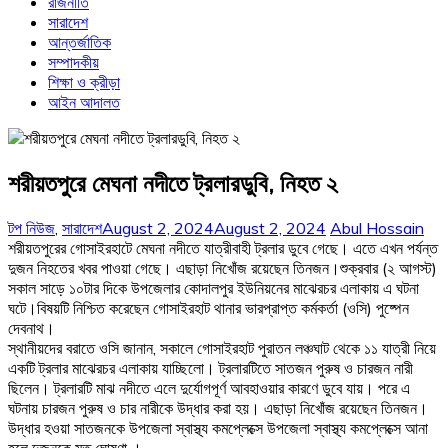
রাজনীতি
সারাদেশ
আন্তর্জাতিক
সম্পাদকীয়
শিক্ষা ও ক্রীড়া
আইন আদালত
শরীয়তপুরে মেঘনা নদীতে ট্রলারডুবি, নিহত ২
টপ নিউজ
,
সারাদেশ
August 2, 2024
August 2, 2024
Abul Hossain
শরীয়তপুরের গোসাইরহাটে মেঘনা নদীতে যাত্রীবাহী ট্রলার ডুবে গেছে। এতে এখন পর্যন্ত
দুজন নিহতের খবর পাওয়া গেছে। এছাড়া নিখোঁজ রয়েছেন তিনজন।শুক্রবার (২ আগস্ট)
সকাল সাড়ে ১০টার দিকে উপজেলার কোদালপুর ইউনিয়নের মাঝেরচর এলাকায় এ ঘটনা
ঘটে।বিষয়টি নিশ্চিত করেছেন গোসাইরহাট থানার ভারপ্রাপ্ত কর্মকর্তা (ওসি) পুষ্পেন
দেবনাথ।
স্থানীয়দের বরাতে ওসি জানান, সকালে গোসাইরহাট পুরাতন লঞ্চঘাট থেকে ১১ যাত্রী নিয়ে
একটি ট্রলার মাঝেরচর এলাকায় যাচ্ছিলো। ট্রলারটিতে সাতজন পুরুষ ও চারজন নারী
ছিলেন। ট্রলারটি মাঝ নদীতে এলে দুর্যোগপূর্ণ আবহাওয়ার কারণে ডুবে যায়। পরে এ
ঘটনায় চারজন পুরুষ ও চার নারীকে উদ্ধার করা হয়। এছাড়া নিখোঁজ রয়েছেন তিনজন।
উদ্ধার হওয়া সাতজনকে উপজেলা স্বাস্থ্য কমপ্লেক্সে উপজেলা স্বাস্থ্য কমপ্লেক্সে আনা
হলে দুজনকে মৃত ঘোষণা ।