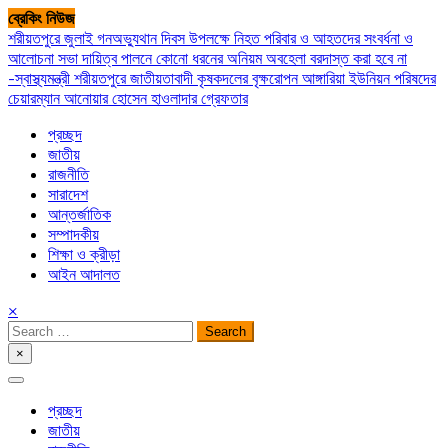
Skip
ব্রেকিং নিউজ
to
শরীয়তপুরে জুলাই গনঅভ্যুথান দিবস উপলক্ষে নিহত পরিবার ও আহতদের সংবর্ধনা ও
content
আলোচনা সভা
দায়িত্ব পালনে কোনো ধরনের অনিয়ম অবহেলা বরদাস্ত করা হবে না
-স্বাস্থ্যমন্ত্রী
শরীয়তপুরে জাতীয়তাবাদী কৃষকদলের বৃক্ষরোপন
আঙ্গারিয়া ইউনিয়ন পরিষদের
চেয়ারম্যান আনোয়ার হোসেন হাওলাদার গ্রেফতার
প্রচ্ছদ
জাতীয়
রাজনীতি
সারাদেশ
আন্তর্জাতিক
সম্পাদকীয়
শিক্ষা ও ক্রীড়া
আইন আদালত
×
Search
for:
×
সপ্তপল্লী সমাচার
প্রচ্ছদ
জাতীয়