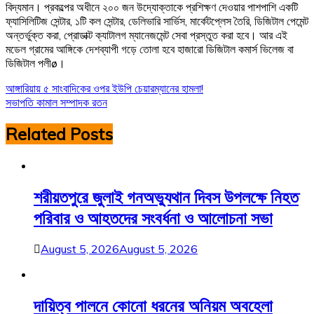
বিদ্যমান। প্রকল্পের অধীনে ২০০ জন উদ্যোক্তাকে প্রশিক্ষণ দেওয়ার পাশপাশি একটি
ফ্যাসিলিটিজ সেন্টার, ১টি কল সেন্টার, ডেলিভারি সার্ভিস, মার্কেটপ্লেস তৈরি, ডিজিটাল পেমেন্ট
অন্তর্ভুক্ত করা, প্রোডাক্ট ক্যাটালগ ম্যানেজমেন্ট সেবা প্রস্তুত করা হবে। আর এই
মডেল গ্রামের আঙ্গিকে দেশব্যাপী গড়ে তোলা হবে হাজারো ডিজিটাল কমার্স ভিলেজ বা
ডিজিটাল পলীø।
Post
আঙ্গারিয়ায় ৫ সাংবাদিকের ওপর ইউপি চেয়ারম্যানের হামলা!
সভাপতি কামাল সম্পাদক রতন
navigation
Related Posts
শরীয়তপুরে জুলাই গনঅভ্যুথান দিবস উপলক্ষে নিহত
পরিবার ও আহতদের সংবর্ধনা ও আলোচনা সভা
August 5, 2026
August 5, 2026
দায়িত্ব পালনে কোনো ধরনের অনিয়ম অবহেলা