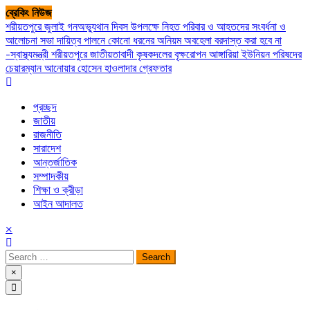
Skip
ব্রেকিং নিউজ
to
শরীয়তপুরে জুলাই গনঅভ্যুথান দিবস উপলক্ষে নিহত পরিবার ও আহতদের সংবর্ধনা ও
content
আলোচনা সভা
দায়িত্ব পালনে কোনো ধরনের অনিয়ম অবহেলা বরদাস্ত করা হবে না
-স্বাস্থ্যমন্ত্রী
শরীয়তপুরে জাতীয়তাবাদী কৃষকদলের বৃক্ষরোপন
আঙ্গারিয়া ইউনিয়ন পরিষদের
চেয়ারম্যান আনোয়ার হোসেন হাওলাদার গ্রেফতার
প্রচ্ছদ
জাতীয়
রাজনীতি
সারাদেশ
আন্তর্জাতিক
সম্পাদকীয়
শিক্ষা ও ক্রীড়া
আইন আদালত
×
Search
for:
×
সপ্তপল্লী সমাচার