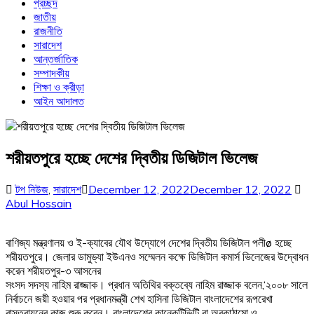
প্রচ্ছদ
জাতীয়
রাজনীতি
সারাদেশ
আন্তর্জাতিক
সম্পাদকীয়
শিক্ষা ও ক্রীড়া
আইন আদালত
শরীয়তপুরে হচ্ছে দেশের দ্বিতীয় ডিজিটাল ভিলেজ
টপ নিউজ
,
সারাদেশ
December 12, 2022
December 12, 2022
Abul Hossain
বাণিজ্য মন্ত্রণালয় ও ই-ক্যাবের যৌথ উদ্যোগে দেশের দ্বিতীয় ডিজিটাল পলীø হচ্ছে
শরীয়তপুরে। জেলার ডামুড্যা ইউএনও সম্মেলন কক্ষে ডিজিটাল কমার্স ভিলেজের উদ্বোধন
করেন শরীয়তপুর-৩ আসনের
সংসদ সদস্য নাহিম রাজ্জাক। প্রধান অতিথির বক্তব্যে নাহিম রাজ্জাক বলেন,‘২০০৮ সালে
নির্বাচনে জয়ী হওয়ার পর প্রধানমন্ত্রী শেখ হাসিনা ডিজিটাল বাংলাদেশের রূপরেখা
বাস্তবায়নের কাজ শুরু করেন। বাংলাদেশের কানেকটিভিটি বা অবকাঠামো ও