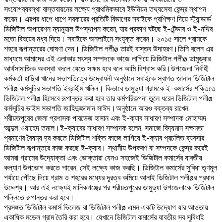
সংযোগব্যবস্থা বাস্তবায়নের লক্ষ্যে প্রাথমিকভাবে ইউনিয়ন তথ্যসেবা কেন্দ্র স্থাপন
করেন। এরপর ধাপে ধাপে সরকারের প্রতিটি বিভাগের সবাইকে প্রশিক্ষণ দিয়ে স্ট্যান্ডার্ড
ডিজিটাল অপারেশন ম্যানুয়াল উপস্থাপন করেন, যার প্রকাশ ঘটছে ই-টেন্ডার ও ই-নথির
মতো বিষয়ের মধ্য দিয়ে। সবাইকে অনলাইনে সংযুক্ত করেন। ২০১৫ সালে গ্রামকে
শহরে রূপান্তরের ঘোষণা দেন। ডিজিটাল পলীø তারই বাস্তব উদাহরণ।তিনি বলেন এর
মাধ্যমে আমাদের এই এলাকার মৎস্য সম্পদকে কাজে লাগিয়ে ডিজিটাল পলীø ডামুড্যার
আর্থসামাজিক অবস্থা বদলে যেতে সক্ষম হবে বলে আমি বিশ্বাস করি।উপজেলা নির্বাহী
কর্মকর্তা হাছিবা খানের সভাপতিত্বে উদ্বোধনী অনুষ্ঠানে সবাইকে স্বাগত জানান ডিজিটাল
পলীø কর্মসূচির সভাপতি ইব্রাহীম খলিল। কিভাবে ডামুড্যা গ্রামকে ই-কমার্সের শক্তিতে
ডিজিটাল পলীø হিসেবে রূপান্তর করা হবে তার কর্মপরিকল্পনা তুলে ধরেন ডিজিটাল পলীø
কর্মসূচির ভাইস সভাপতি জাহিদুজ্জামান সাঈদ।অনুষ্ঠানে আরও বক্তব্য রাখেন
শরীয়তপুরের জেলা প্রশাসক পারভেজ হাসান এবং ই-ক্যাব সাধারণ সম্পাদক মোহাম্মদ
আব্দুল ওয়াহেদ তমাল।ই-ক্যাবের সাধারণ সম্পাদক বলেন, সমাজে বিদ্যমান সক্ষমতা
প্রমাণের বৈষম্য দূর করতে ডিজিটাল শক্তি কাজে লাগিয়ে ই-ক্যাব প্রচলিত ব্যবসার
ডিজিটাল রূপান্তরে কাজ করছে ই-ক্যাব। স্থানীয় উপকরণ বা সম্পদকে কেন্দ্র করেই
আমরা গ্রামের উদ্যোক্তা এবং ভোক্তারা যেনও সহজেই ডিজিটাল কমার্সের যাবতীয়
কল্যাণ উপভোগ করতে পারেন, সেই লক্ষ্যে কাজ করছি। ডিজিটাল কমার্সের সুবিধা তৃণমূল
পর্যায়ে পৌঁছে দিয়ে গ্রাম ও শহরের মধ্যের দূরত্ব কমিয়ে আনাই ডিজিটাল পলীøর প্রধান
উদ্দেশ্য। আর এই লক্ষ্যেই মানিকগঞ্জের পর শরীয়তপুরের ডামুড্যা উপজেলাকে ডিজিটাল
পল্লিতে রূপান্তর করা হবে।
প্রসঙ্গত ডিজিটাল কমার্স ভিলেজ বা ডিজিটাল পলীø এমন একটি উদ্যোগ যার আওতায়
একাধিক মডেল গ্রাম তৈরি করা হবে। যেখানে ডিজিটাল কমার্সের যাবতীয় সব সুবিধাই