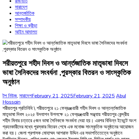
রাজনীতি
সারাদেশ
আন্তর্জাতিক
সম্পাদকীয়
শিক্ষা ও ক্রীড়া
আইন আদালত
শরীয়তপুরে শহীদ দিবস ও আর্ন্তজাতিক মাতৃভাষা দিবসে
ভাষা সৈনিকদের সংবর্ধনা ,পুরস্কার বিতরন ও সাংস্কৃতিক
অনুষ্ঠান
টপ নিউজ
,
সারাদেশ
February 21, 2025
February 21, 2025
Abul
Hossain
শরীয়তপুর প্রতিনিধি \ শরীয়তপুরে ২১ ফেব্রæয়ারী শহীদ দিবস ও আন্তর্ন্তজাতিক
মাতৃভাষা দিবস ২০২৫ উদযাপন উপলক্ষে ২১ ফেব্রæয়ারী সন্ধ্যায় শরীয়তপুর কেন্দ্রীয়
শহীদ মিনার চত্তরে ৫জন ভাষা সৈনিককে সংবর্ধনা দেয়া হয়। এরপর বিভিন্ন ইভেন্টে অংশ
গ্রহনকারীদের মধ্যে পুরস্কার বিতরন শেষে এক মনোজ্ঞ সাংস্কৃতিক অনুষ্ঠানের আয়োজন
করা হয়। জেলা প্রশাসক মোহাম্মদ আশরাফ উদ্দিন এর সভাপতিতেত্বে অনুষ্ঠানে
উপস্থিত ছিলেন , পুলিশ সুপার মোঃ নজরুল ইসলাম পিপিএম ,সিভিল সার্জন ডাঃ আবুল