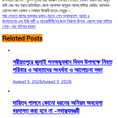
হাদি মোঃ শাহ পরান,অতিরিক্ত জেলা প্রশাসক মাসুদুল আলম,সাদিয়া জেরিন, আসলাম
হোসেন,আল নোমান ও বৈষম্য বিরোধী ছাত্র নেতৃবৃন্দ।
Post
পদ্মা সেতুতে বাসের ধাক্কায় দুমড়ে-মুচড়ে গেল অ্যাম্বুলেন্স, আহত ৫
বাংলাদেশের এক ইঞ্চি মাটি ও আওয়ামীলীগের জন্য নিরাপদ ছিলনা, এজন্য তারা পালিয়ে
navigation
গেছে- ডাঃ শফিকুর রহমান
Related Posts
শরীয়তপুরে জুলাই গনঅভ্যুথান দিবস উপলক্ষে নিহত
পরিবার ও আহতদের সংবর্ধনা ও আলোচনা সভা
August 5, 2026
August 5, 2026
দায়িত্ব পালনে কোনো ধরনের অনিয়ম অবহেলা
বরদাস্ত করা হবে না -স্বাস্থ্যমন্ত্রী