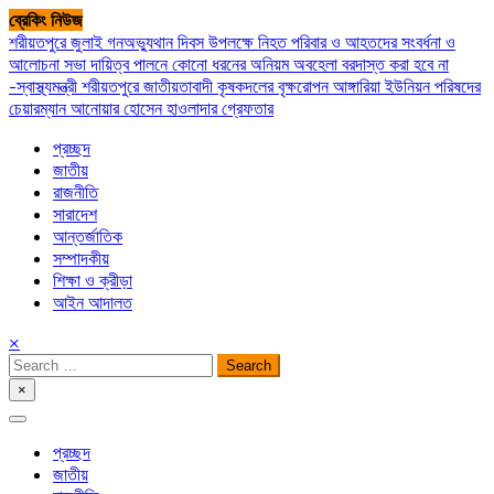
Skip
ব্রেকিং নিউজ
to
শরীয়তপুরে জুলাই গনঅভ্যুথান দিবস উপলক্ষে নিহত পরিবার ও আহতদের সংবর্ধনা ও
content
আলোচনা সভা
দায়িত্ব পালনে কোনো ধরনের অনিয়ম অবহেলা বরদাস্ত করা হবে না
-স্বাস্থ্যমন্ত্রী
শরীয়তপুরে জাতীয়তাবাদী কৃষকদলের বৃক্ষরোপন
আঙ্গারিয়া ইউনিয়ন পরিষদের
চেয়ারম্যান আনোয়ার হোসেন হাওলাদার গ্রেফতার
প্রচ্ছদ
জাতীয়
রাজনীতি
সারাদেশ
আন্তর্জাতিক
সম্পাদকীয়
শিক্ষা ও ক্রীড়া
আইন আদালত
×
Search
for:
×
সপ্তপল্লী সমাচার
প্রচ্ছদ
জাতীয়