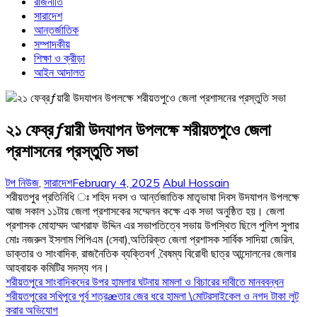
রাজনীতি
সারাদেশ
আন্তর্জাতিক
সম্পাদকীয়
শিক্ষা ও ক্রীড়া
আইন আদালত
২১ ফেব্রƒয়ারী উদযাপন উপলক্ষে শরীয়তপুওে জেলা
প্রশাসনের প্রস্তুতি সভা
টপ নিউজ
,
সারাদেশ
February 4, 2025
Abul Hossain
শরীয়তপুর প্রতিনিধি ঃ শহিদ দবস ও আর্ন্তজাতিক মাতৃভাষা দিবস উদযাপন উপলক্ষে
আজ সকাল ১১টায় জেলা প্রশাসকের সম্মেলন কক্ষে এক সভা অনুষ্ঠিত হয়। জেলা
প্রশাসক মোহাম্মদ আশরাফ উদ্দিন এর সভাপতিত্বে সভায় উপস্থিত ছিলে পুলিশ সুপার
মোঃ নজরুল ইসলাম পিপিএম (সেবা),অতিরিক্ত জেলা প্রশাসক সার্বিক সাদিয়া জেরিন,
ডাক্তার ও সাংবাদিক, রাজনৈতিক ব্যক্তিবর্গ ,বৈষম্য বিরোধী ছাত্র আন্দোলনের জেলার
আহবায়ক কমিটির সদস্য গন।
Post
শরীয়তপুরে সাংবাদিকদের উপর হামলার ঘটনায় মামলা ও বিচারের দাবীতে মানববন্ধন
শরীয়তপুরের সখিপুরে পূর্ব শত্রæতার জের ধরে হামলা \মোটরসাইকেল ও নগদ টাকা লুট
navigation
করার অভিযোগ