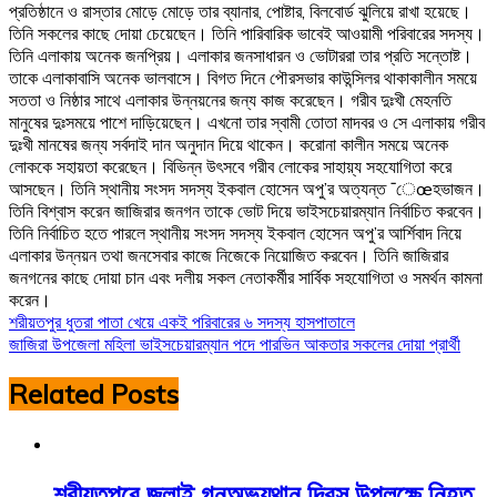
প্রতিষ্ঠানে ও রাস্তার মোড়ে মোড়ে তার ব্যানার, পোষ্টার, বিলবোর্ড ঝুলিয়ে রাখা হয়েছে।
তিনি সকলের কাছে দোয়া চেয়েছেন। তিনি পারিবারিক ভাবেই আওয়ামী পরিবারের সদস্য।
তিনি এলাকায় অনেক জনপ্রিয়। এলাকার জনসাধারন ও ভোটাররা তার প্রতি সন্তোষ্ট।
তাকে এলাকাবাসি অনেক ভালবাসে। বিগত দিনে পৌরসভার কাউন্সিলর থাকাকালীন সময়ে
সততা ও নিষ্ঠার সাথে এলাকার উন্নয়নের জন্য কাজ করেছেন। গরীব দুঃখী মেহনতি
মানুষের দুঃসময়ে পাশে দাড়িয়েছেন। এখনো তার স্বামী তোতা মাদবর ও সে এলাকায় গরীব
দুঃখী মানষের জন্য সর্বদাই দান অনুদান দিয়ে থাকেন। করোনা কালীন সময়ে অনেক
লোককে সহায়তা করেছেন। বিভিন্ন উৎসবে গরীব লোকের সাহায়্য সহযোগিতা করে
আসছেন। তিনি স্থানীয় সংসদ সদস্য ইকবাল হোসেন অপু’র অত্যন্ত ¯েœহভাজন।
তিনি বিশ্বাস করেন জাজিরার জনগন তাকে ভোট দিয়ে ভাইসচেয়ারম্যান নির্বাচিত করবেন।
তিনি নির্বাচিত হতে পারলে স্থানীয় সংসদ সদস্য ইকবাল হোসেন অপু’র আর্শিবাদ নিয়ে
এলাকার উন্নয়ন তথা জনসেবার কাজে নিজেকে নিয়োজিত করবেন। তিনি জাজিরার
জনগনের কাছে দোয়া চান এবং দলীয় সকল নেতাকর্মীর সার্বিক সহযোগিতা ও সমর্থন কামনা
করেন।
Post
শরীয়তপুর ধুতরা পাতা খেয়ে একই পরিবারের ৬ সদস্য হাসপাতালে
জাজিরা উপজেলা মহিলা ভাইসচেয়ারম্যান পদে পারভিন আকতার সকলের দোয়া প্রার্থী
navigation
Related Posts
শরীয়তপুরে জুলাই গনঅভ্যুথান দিবস উপলক্ষে নিহত