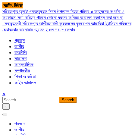
Skip
ব্রেকিং নিউজ
to
শরীয়তপুরে জুলাই গনঅভ্যুথান দিবস উপলক্ষে নিহত পরিবার ও আহতদের সংবর্ধনা ও
content
আলোচনা সভা
দায়িত্ব পালনে কোনো ধরনের অনিয়ম অবহেলা বরদাস্ত করা হবে না
-স্বাস্থ্যমন্ত্রী
শরীয়তপুরে জাতীয়তাবাদী কৃষকদলের বৃক্ষরোপন
আঙ্গারিয়া ইউনিয়ন পরিষদের
চেয়ারম্যান আনোয়ার হোসেন হাওলাদার গ্রেফতার
প্রচ্ছদ
জাতীয়
রাজনীতি
সারাদেশ
আন্তর্জাতিক
সম্পাদকীয়
শিক্ষা ও ক্রীড়া
আইন আদালত
×
Search
for:
×
সপ্তপল্লী সমাচার
প্রচ্ছদ
জাতীয়