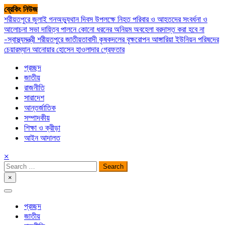
Skip
ব্রেকিং নিউজ
to
শরীয়তপুরে জুলাই গনঅভ্যুথান দিবস উপলক্ষে নিহত পরিবার ও আহতদের সংবর্ধনা ও
content
আলোচনা সভা
দায়িত্ব পালনে কোনো ধরনের অনিয়ম অবহেলা বরদাস্ত করা হবে না
-স্বাস্থ্যমন্ত্রী
শরীয়তপুরে জাতীয়তাবাদী কৃষকদলের বৃক্ষরোপন
আঙ্গারিয়া ইউনিয়ন পরিষদের
চেয়ারম্যান আনোয়ার হোসেন হাওলাদার গ্রেফতার
প্রচ্ছদ
জাতীয়
রাজনীতি
সারাদেশ
আন্তর্জাতিক
সম্পাদকীয়
শিক্ষা ও ক্রীড়া
আইন আদালত
×
Search
for:
×
সপ্তপল্লী সমাচার
প্রচ্ছদ
জাতীয়