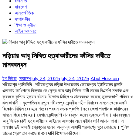
রাজনীতি
সারাদেশ
আন্তর্জাতিক
সম্পাদকীয়
শিক্ষা ও ক্রীড়া
আইন আদালত
নড়িয়ার আবু সিদ্দিত হত্যাকারীদের ফাঁসির দাবীতে
মানববন্ধন
টপ নিউজ
,
সারাদেশ
July 24, 2025
July 24, 2025
Abul Hossain
শরীয়তপুর প্রতিনিধি : শরীয়তপুরের নড়িয়া উপজেলার ভোজেশ্বর ইউনিয়নের চান্দনি
এলাকায় আধিপত্য বিস্তার কে কেন্দ্র করে আবু সিদ্দিক ঢালী নামের বিএনপি সমর্থক এক
কৃষককে কুপিয়ে হত্যার ঘটনায় বিক্ষোভ মিছিল ও মানববন্ধন করেছে ভুক্তভোগী পরিবার ও
এলাকাবাসী। বৃহস্পতিবার দুপুরে শরীয়তপুর কেন্দ্রীয় শহীদ মিনারের সামনে থেকে একটি
বিক্ষোভ মিছিল বের হয়ে শহরের প্রধান সড়ক প্রদক্ষিণ করে জেলা প্রশাসক কার্যালয়ের
সামনে গিয়ে শেষ হয়। সেখানে ঘন্টাব্যাপি মানববন্ধন করেন ভুক্তভোগীরা। মানববন্ধনে
আবু সিদ্দিক ঢালী হত্যাকারীদের আইনের আওতায় এনে ফাঁসির দাবি জানান তারা। এ
মামলায় দুই আসামী গ্রেপ্তার হলেও অন্যান্য আসামী প্রকাশ্যে ঘুরে বেড়াচ্ছে। পুলিশ
তাদের গ্রেফতার করছেনা বলে দাবি বিক্ষোভকারীদের।