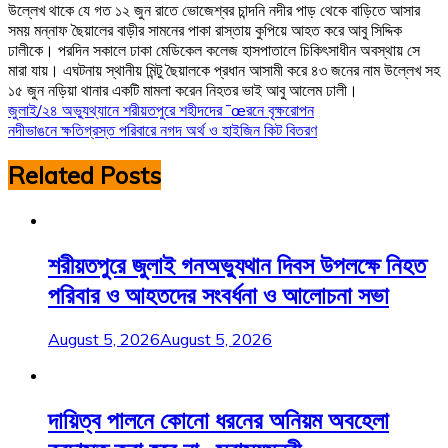
উল্লেখ থাকে যে গত ১২ জুন রাতে ভোজেশ্বর চান্দনি নদীর পাড় থেকে বাড়িতে আসার
সময় মন্নাফ ছৈয়ালের বাড়ীর সামনের পাকা রাস্তায় কুপিয়ে আহত করে আবু সিদ্দিক
ঢালীকে। পরদিন সকালে ঢাকা মেডিকেল কলেজ হাসপাতালে চিকিৎসাধীন অবস্থায় সে
মারা যায়। এঘটনায় স্থানীয় মিন্টু ছৈয়ালকে প্রধান আসামী করে ৪৩ জনের নাম উল্লেখ সহ
১৫ জুন নড়িয়া থানার একটি মামলা করেন নিহতর ভাই আবু আলেম ঢালী।
Post
জুলাই/২৪ অভ্যুথ্যানে শরীয়তপুরে শহীদদের ¯œরনে বৃক্ষরোপন
নদীভাঙনে ক্ষতিগ্রস্ত পরিবারে নগদ অর্থ ও হাইজিন কিট বিতরণ
navigation
Related Posts
শরীয়তপুরে জুলাই গনঅভ্যুথান দিবস উপলক্ষে নিহত
পরিবার ও আহতদের সংবর্ধনা ও আলোচনা সভা
August 5, 2026
August 5, 2026
দায়িত্ব পালনে কোনো ধরনের অনিয়ম অবহেলা