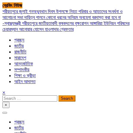
Skip
ব্রেকিং নিউজ
to
শরীয়তপুরে জুলাই গনঅভ্যুথান দিবস উপলক্ষে নিহত পরিবার ও আহতদের সংবর্ধনা ও
content
আলোচনা সভা
দায়িত্ব পালনে কোনো ধরনের অনিয়ম অবহেলা বরদাস্ত করা হবে না
-স্বাস্থ্যমন্ত্রী
শরীয়তপুরে জাতীয়তাবাদী কৃষকদলের বৃক্ষরোপন
আঙ্গারিয়া ইউনিয়ন পরিষদের
চেয়ারম্যান আনোয়ার হোসেন হাওলাদার গ্রেফতার
প্রচ্ছদ
জাতীয়
রাজনীতি
সারাদেশ
আন্তর্জাতিক
সম্পাদকীয়
শিক্ষা ও ক্রীড়া
আইন আদালত
×
Search
for:
×
সপ্তপল্লী সমাচার
প্রচ্ছদ
জাতীয়