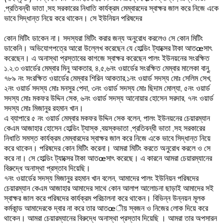
,প্রতিবন্ধী ভাতা ,সহ সরকারের নিধাতি কার্যক্রম মেম্বারদের স্বাক্ষর জাল করে নিজে একে
ভাবে সিদ্ধান্ত নিয়ে করে থাকেন। সে ইউনিয়ন পরিষদের
কোন মিটিং ডাকেন না। সদস্যরা মিটিং করার জন্য অনুরোধ করলেও সে কোন মিটিং
ডাকেনি। অভিযোগপত্রে আরো উল্লেখ করেছেন যে হোল্ডিং ট্যাক্সের টাকা আতœসাৎ
করেছেন। এ অনাস্থা প্রস্তাবের কাগজে স্বাক্ষর করেছেন পালং ইউনয়নের সংরক্ষিত
১.২.৩ ওয়ার্ডের মেম্বার মিনু আকতার, ৪,৫,৬নং ওয়ার্ডের সংরক্ষিত মেম্বার মালেকা বানু,
৭৮৯ নং সংরক্ষিত ওয়ার্ডের মেম্বার শিরিন আকতার,১নং ওয়ার্ড সদস্য মোঃ সেলিম সেখ,
২নং ওয়ার্ড সদস্য মোঃ মনসুর পেদা, ৩নং ওয়ার্ড সদস্য মোঃ ছিদাম মোল্যা, ৫নং ওয়ার্ড
সদস্য মোঃ মকফর উদ্দিন সেক, ৬নং ওয়ার্ড সদস্য আনোয়ার হোসেন সরদার, ৭নং ওয়ার্ড
সদস্য মোঃ মিজানুর রহমান খান।
এ ব্যাপারে ৫ নং ওয়ার্ড মেম্বার মকফর উদ্দিন সেক বলেন, পালং ইউনয়নের চেয়ারম্যান
কেএম আজাহার হোসেন হোল্ডিং ট্যাস্ক ,বয়স্কভাতা ,প্রতিবন্ধী ভাতা ,সহ সরকারের
নিধাতি সমস্ত কার্যক্রম মেম্বারদের স্বাক্ষর জাল করে নিজে একে ভাবে সিদ্ধান্ত নিয়ে
করে থাকেন। পরিষদের কোন মিটিং করেনা। আমরা মিটিং করতে অনুরোধ করলে ও সে
করে না। সে হোল্ডিং ট্যাক্সের টাকা আতœসাৎ করেছে। এ কারনে আমরা চেয়ারম্যানের
বিরুদ্ধে অনাস্থা প্রস্তাব দিয়েছি।
৭নং ওয়ার্ডের সদস্য মিজানুর রহমান খান বলেন, আমাদের পালং ইউনিয়ন পরিষদের
চেয়ারম্যান কেএম আজাহার আমাদের সাথে কোন আলাপ আলোচনা ছাড়াই আমাদের সই
স্বাক্ষর জাল করে পরিষদের কার্যক্রম পরিচালনা করে থাকেন। বিভিন্ন উন্নয়ন মূলক
কর্মকান্ড আমাদেরকে দ্বার না করে তার আতœীয় স্বজন ও নিজের লোক দিয়ে করে
থাকেন। আমরা চেয়ারম্যানের বিরুদ্ধে অনাস্থা প্রস্তাব দিয়েছি । আমরা তার অপসারন