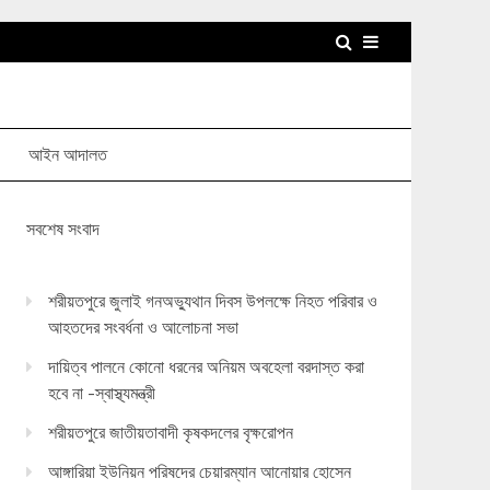
আইন আদালত
সবশেষ সংবাদ
শরীয়তপুরে জুলাই গনঅভ্যুথান দিবস উপলক্ষে নিহত পরিবার ও
আহতদের সংবর্ধনা ও আলোচনা সভা
দায়িত্ব পালনে কোনো ধরনের অনিয়ম অবহেলা বরদাস্ত করা
হবে না -স্বাস্থ্যমন্ত্রী
শরীয়তপুরে জাতীয়তাবাদী কৃষকদলের বৃক্ষরোপন
আঙ্গারিয়া ইউনিয়ন পরিষদের চেয়ারম্যান আনোয়ার হোসেন