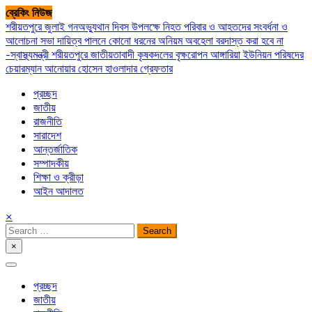
Skip
ব্রেকিং নিউজ
to
শরীয়তপুরে জুলাই গনঅভ্যুথান দিবস উপলক্ষে নিহত পরিবার ও আহতদের সংবর্ধনা ও
content
আলোচনা সভা
দায়িত্ব পালনে কোনো ধরনের অনিয়ম অবহেলা বরদাস্ত করা হবে না
-স্বাস্থ্যমন্ত্রী
শরীয়তপুরে জাতীয়তাবাদী কৃষকদলের বৃক্ষরোপন
আঙ্গারিয়া ইউনিয়ন পরিষদের
চেয়ারম্যান আনোয়ার হোসেন হাওলাদার গ্রেফতার
প্রচ্ছদ
জাতীয়
রাজনীতি
সারাদেশ
আন্তর্জাতিক
সম্পাদকীয়
শিক্ষা ও ক্রীড়া
আইন আদালত
×
Search
for:
×
সপ্তপল্লী সমাচার
প্রচ্ছদ
জাতীয়