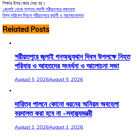
শিক্ষার উপর জোর দেয়া হয়।
Post
১জুলাই থেকে সপ্তাহ ব্যাপী শরীয়তপুরে বৃক্ষমেলা
বিশ্ব পরিবেশ দিবসে শরীয়তপুরে র‌্যালী ও আলোচনাসভা
navigation
Related Posts
শরীয়তপুরে জুলাই গনঅভ্যুথান দিবস উপলক্ষে নিহত
পরিবার ও আহতদের সংবর্ধনা ও আলোচনা সভা
August 5, 2026
August 5, 2026
দায়িত্ব পালনে কোনো ধরনের অনিয়ম অবহেলা
বরদাস্ত করা হবে না -স্বাস্থ্যমন্ত্রী
August 1, 2026
August 1, 2026