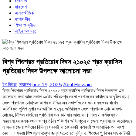
রাজনীতি
সারাদেশ
আন্তর্জাতিক
সম্পাদকীয়
শিক্ষা ও ক্রীড়া
আইন আদালত
বিশ্ব শিশুশ্রম প্রতিরোধ দিবস ২১০২৫ শ্রম ক্রাসিস
প্রতিরোধ দিবস উপলক্ষে আলোচনা সভা
টপ নিউজ
,
সারাদেশ
June 19, 2025
Abul Hossain
বিশ্ব শিশুশ্রম প্রতিরোধ দিবস ২১০২৫ শ্রম ক্রাসিস প্রতিরোধ দিবস উপলক্ষে এক
আলোচনা সভা আজ সকাল ১০টায় শরীয়তপুর জেলা প্রশাসকের কার্যালয়ে অনুৃষ্ঠিত হয়।
জেলা প্রশাসক মোহাম্মদ আশরাফ উদ্দিন এর সভাপতিত্বে সভায় বক্তব্য রাখেন
অতিরিক্ত পুলিশ সুপার ডঃ আশিক মাহমুদ, অতিরিক্ত জেলা প্রশাসক মোঃ আসলাম
হোসেন, সিভিল সার্জনের প্রতিনিধি ডাঃ কাওসার আহম্মেদ। শ্রম ও কর্মসংস্থান
মন্ত্রনালয়ের কলকারখানা ও প্রতিষ্ঠান পরিদর্শন অধিদপ্তর ও জেলা প্রশাসনের আয়োজনে
এ সভায় জেলা পর্যায়ের বিভিন্ন সরকারী ও বেসরকারী কর্মকর্তা ও সাংবাদিক গন অংশ
নেয়। এ সভায় শিশু শ্রম বন্ধের জন্য সচেতনতা বৃদ্ধি ও শিশুদের পুর্নবাসন সহ কারিগরী