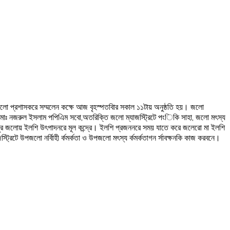
 জলো প্রশাসকরে সম্মলেন কক্ষে আজ বৃহস্পতবিার সকাল ১১টায় অনুষ্ঠতি হয়। জলো
 মোঃ নজরুল ইসলাম পপিএিম সবো,অতরিক্তি জলো ম্যাজস্ট্রিটে পংিকি সাহা, জলো মৎস্য
রীয়তপুর জলোয় ইলশি উৎপাদনরে মূল কন্দ্রে। ইলশি প্রজননরে সময় যাতে করে জলেরো মা ইলশি
ট্রিটে উপজলো নর্বিাহী র্কমর্কতা ও উপজলো মৎস্য র্কমর্কতাগন র্সাবক্ষনকি কাজ করবনে।