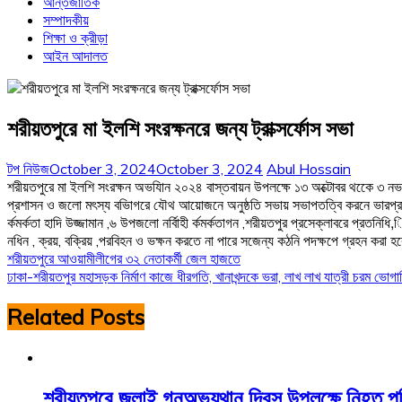
আন্তর্জাতিক
সম্পাদকীয়
শিক্ষা ও ক্রীড়া
আইন আদালত
শরীয়তপুরে মা ইলশি সংরক্ষনরে জন্য ট্রাক্সর্ফোস সভা
টপ নিউজ
October 3, 2024
October 3, 2024
Abul Hossain
শরীয়তপুরে মা ইলশি সংরক্ষন অভযিান ২০২৪ বাস্তবায়ন উপলক্ষে ১৩ অক্টোবর থকেে ৩ নভম্
প্রশাসন ও জলো মৎস্য বভিাগরে যৌথ আয়োজনে অনুষ্ঠতি সভায় সভাপতত্বি করনে ভারপ্রা
র্কমর্কতা হাদি উজ্জামান ,৬ উপজলো নর্বিাহী র্কমর্কতাগন ,শরীয়তপুর প্রসেক্লাবরে প্
নধিন , ক্রয়, বক্রিয় ,পরবিহন ও ভক্ষন করতে না পারে সজেন্য কঠনি পদক্ষপে গ্রহন করা হব
Post
শরীয়তপুরে আওয়ামীলীগের ৩২ নেতাকর্মী জেল হাজতে
ঢাকা-শরীয়তপুর মহাসড়ক নির্মাণ কাজে ধীরগতি, খানাখন্দকে ভরা, লাখ লাখ যাত্রী চরম ভোগা
navigation
Related Posts
শরীয়তপুরে জুলাই গনঅভ্যুথান দিবস উপলক্ষে নিহত 