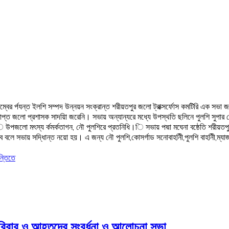
বের র্পযন্ত ইলশি সম্পদ উন্নয়ন সংক্রান্ত শরীয়তপুর জলো ট্রাক্সর্ফোস কমটিরি এক সভা
প্ত জলো প্রশাসক সাদয়িা জরেনি। সভায় অন্যান্যরে মধ্যে উপস্থতি ছলিনে পুলশি সুপার
রতনিধি,ি উপজলো মৎস্য র্কমর্কতাগন, নৌ পুলশিরে প্রতনিধি।ি সভায় পদ্মা মঘেনা বষ্ঠেতি শ
ে বলে সভায় সদ্ধিান্ত নয়ো হয়। এ জন্য নৌ পুলশি,কোসর্গাড সনোবাহনিী,পুলশি বাহনিী,ম্যাজস্
ন্তিতে
পরিবার ও আহতদের সংবর্ধনা ও আলোচনা সভা