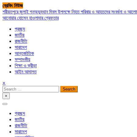
Skip
ব্রেকিং নিউজ
to
শরীয়তপুরে জুলাই গনঅভ্যুথান দিবস উপলক্ষে নিহত পরিবার ও আহতদের সংবর্ধনা ও আল
content
আনোয়ার হোসেন হাওলাদার গ্রেফতার
প্রচ্ছদ
জাতীয়
রাজনীতি
সারাদেশ
আন্তর্জাতিক
সম্পাদকীয়
শিক্ষা ও ক্রীড়া
আইন আদালত
×
Search
for:
×
সপ্তপল্লী সমাচার
প্রচ্ছদ
জাতীয়
রাজনীতি
সারাদেশ