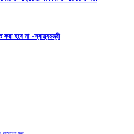
 হবে না -স্বাস্থ্যমন্ত্রী
া ও আলোচনা সভা