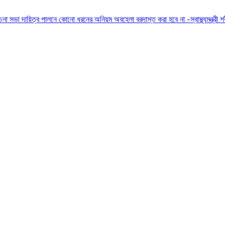
োচনা সভা
দায়িত্ব পালনে কোনো ধরনের অনিয়ম অবহেলা বরদাস্ত করা হবে না -স্বাস্থ্যমন্ত্রী
শ