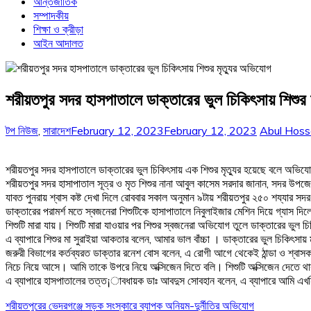
আন্তর্জাতিক
সম্পাদকীয়
শিক্ষা ও ক্রীড়া
আইন আদালত
শরীয়তপুর সদর হাসপাতালে ডাক্তারের ভুল চিকিৎসায় শিশুর 
টপ নিউজ
,
সারাদেশ
February 12, 2023
February 12, 2023
Abul Hoss
শরীয়তপুর সদর হাসপাতালে ডাক্তারের ভুল চিকিৎসায় এক শিশুর মৃত্যুর হয়েছে বলে অভিয
শরীয়তপুর সদর হাসাপাতাল সূত্র ও মৃত শিশুর নানা আবুল কাসেম সরদার জানান, সদর উপজ
যাবত পুনরায় শ্বাস কষ্ট দেখা দিলে রোববার সকাল অনুমান ৯টায় শরীয়তপুর ২৫০ শয্যার স
ডাক্তারের পরামর্শ মতে স্বজনেরা শিশুটিকে হাসাপাতালে নিবুলাইজার মেশিন দিয়ে গ্যাস
শিশুটি মারা যায়। শিশুটি মারা যাওয়ার পর শিশুর স্বজনেরা অভিযোগ তুলে ডাক্তারের ভুল চ
এ ব্যাপারে শিশুর মা সুরাইয়া আকতার বলেন, আমার ভাল বাঁচ্চা । ডাক্তারের ভুল চিকিৎসা
জরুরী বিভাগের কর্তব্যরত ডাক্তার রনেশ বোস বলেন, এ রোগী আগে থেকেই ঠান্ডা ও শ্বাস
নিচে নিয়ে আসে। আমি তাকে উপরে নিয়ে অক্সিজেন দিতে বলি। শিশুটি অক্সিজেন দেতে থ
এ ব্যাপারে হাসপাতালের তত্ত¡াবধায়ক ডাঃ আবদুস সোবহান বলেন, এ ব্যাপারে আমি এখনি এ
Post
শরীয়তপুরের ভেদরগঞ্জে সড়ক সংস্কারে ব্যাপক অনিয়ম-দুর্নীতির অভিযোগ