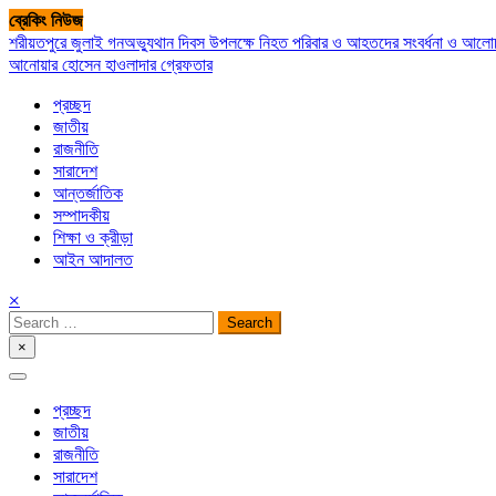
Skip
ব্রেকিং নিউজ
to
শরীয়তপুরে জুলাই গনঅভ্যুথান দিবস উপলক্ষে নিহত পরিবার ও আহতদের সংবর্ধনা ও আল
content
আনোয়ার হোসেন হাওলাদার গ্রেফতার
প্রচ্ছদ
জাতীয়
রাজনীতি
সারাদেশ
আন্তর্জাতিক
সম্পাদকীয়
শিক্ষা ও ক্রীড়া
আইন আদালত
×
Search
for:
×
সপ্তপল্লী সমাচার
প্রচ্ছদ
জাতীয়
রাজনীতি
সারাদেশ