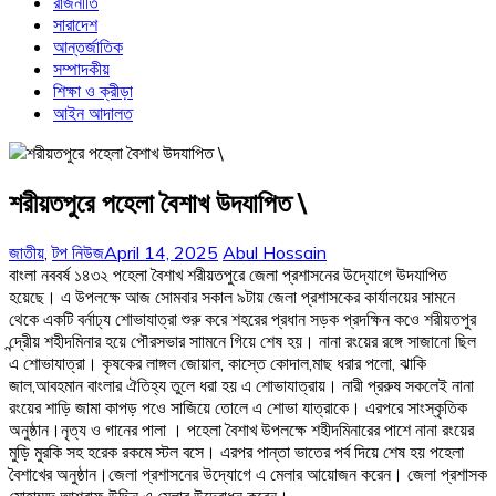
রাজনীতি
সারাদেশ
আন্তর্জাতিক
সম্পাদকীয়
শিক্ষা ও ক্রীড়া
আইন আদালত
শরীয়তপুরে পহেলা বৈশাখ উদযাপিত \
জাতীয়
,
টপ নিউজ
April 14, 2025
Abul Hossain
বাংলা নববর্ষ ১৪৩২ পহেলা বৈশাখ শরীয়তপুরে জেলা প্রশাসনের উদ্যোগে উদযাপিত
হয়েছে। এ উপলক্ষে আজ সোমবার সকাল ৯টায় জেলা প্রশাসকের কার্যালয়ের সামনে
থেকে একটি বর্নাঢ্য শোভাযাত্রা শুরু করে শহরের প্রধান সড়ক প্রদক্ষিন কওে শরীয়তপুর
ন্দ্রেীয় শহীদমিনার হয়ে পৌরসভার সাামনে গিয়ে শেষ হয়। নানা রংয়ের রঙ্গে সাজানো ছিল
এ শোভাযাত্রা। কৃষকের লাঙ্গল জোয়াল, কাস্তে কোদাল,মাছ ধরার পলো, ঝাকি
জাল,আবহমান বাংলার ঐতিহ্য তুলে ধরা হয় এ শোভাযাত্রায়। নারী প্ররুষ সকলেই নানা
রংয়ের শাড়ি জামা কাপড় পওে সাজিয়ে তোলে এ শোভা যাত্রাকে। এরপরে সাংস্কৃতিক
অনুষ্ঠান।নৃত্য ও গানের পালা । পহেলা বৈশাখ উপলক্ষে শহীদমিনারের পাশে নানা রংয়ের
মুড়ি মুরকি সহ হরেক রকমে স্টল বসে। এরপর পান্তা ভাতের পর্ব দিয়ে শেষ হয় পহেলা
বৈশাখের অনুষ্ঠান।জেলা প্রশাসনের উদ্যোগে এ মেলার আয়োজন করেন। জেলা প্রশাসক
মোহাম্মদ আশরাফ উদ্দিন এ মেলার উদ্বোধন করেন।