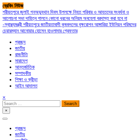
Skip
ব্রেকিং নিউজ
to
শরীয়তপুরে জুলাই গনঅভ্যুথান দিবস উপলক্ষে নিহত পরিবার ও আহতদের সংবর্ধনা ও
content
আলোচনা সভা
দায়িত্ব পালনে কোনো ধরনের অনিয়ম অবহেলা বরদাস্ত করা হবে না
-স্বাস্থ্যমন্ত্রী
শরীয়তপুরে জাতীয়তাবাদী কৃষকদলের বৃক্ষরোপন
আঙ্গারিয়া ইউনিয়ন পরিষদের
চেয়ারম্যান আনোয়ার হোসেন হাওলাদার গ্রেফতার
প্রচ্ছদ
জাতীয়
রাজনীতি
সারাদেশ
আন্তর্জাতিক
সম্পাদকীয়
শিক্ষা ও ক্রীড়া
আইন আদালত
×
Search
for:
×
সপ্তপল্লী সমাচার
প্রচ্ছদ
জাতীয়