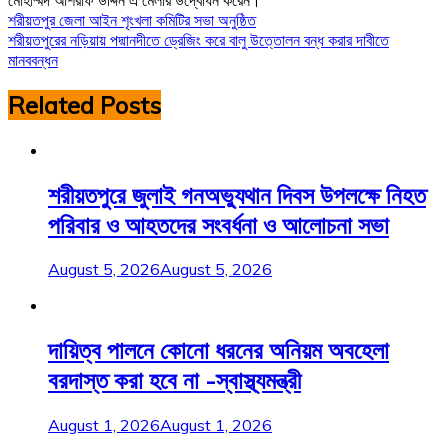
Post
শরীয়তপুর জেলা আইন শৃংখলা কমিটির সভা অনুষ্ঠিত
শরীয়তপুরের নড়িয়ায় পদ্মানদীতে ড্রেজিং করে বালু উত্তোলন বন্ধ করার দাবীতে
navigation
মানববন্ধন
Related Posts
শরীয়তপুরে জুলাই গনঅভ্যুথান দিবস উপলক্ষে নিহত
পরিবার ও আহতদের সংবর্ধনা ও আলোচনা সভা
August 5, 2026
August 5, 2026
দায়িত্ব পালনে কোনো ধরনের অনিয়ম অবহেলা
বরদাস্ত করা হবে না -স্বাস্থ্যমন্ত্রী
August 1, 2026
August 1, 2026