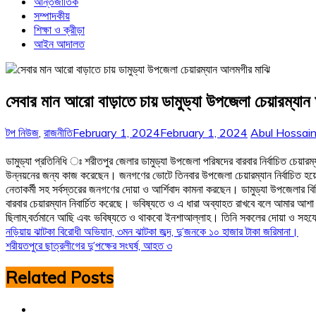
আন্তর্জাতিক
সম্পাদকীয়
শিক্ষা ও ক্রীড়া
আইন আদালত
সেবার মান আরো বাড়াতে চায় ডামুড্যা উপজেলা চেয়ারম্যা
টপ নিউজ
,
রাজনীতি
February 1, 2024
February 1, 2024
Abul Hossai
ডামুড্যা প্রতিনিধি ঃ শরীতপুর জেলার ডামুড্যা উপজেলা পরিষদের বারবার নির্বাচিত চে
উন্নয়নের জন্য কাজ করেছেন। জনগণের ভোটে তিনবার উপজেলা চেয়ারম্যান নির্বাচিত হ
নেতাকর্মী সহ সর্বস্তরের জনগণের দোয়া ও আর্শিবাদ কামনা করছেন। ডামুড্যা উপজেলার ব
বারবার চেয়ারম্যান নিবার্চিত করেছে। ভবিষ্যতে ও এ ধারা অব্যাহত রাখবে বলে আমার 
ছিলাম,বর্তমানে আছি এবং ভবিষ্যতে ও থাকবো ইনশাআল্লাহ। তিনি সকলের দোয়া ও সহ
Post
নড়িয়ায় ঝাটকা বিরোধী অভিযান, ৩মন ঝাটকা জব্দ, দু’জনকে ১০ হাজার টাকা জরিমানা।
শরীয়তপুরে ছাত্রলীগের দু’পক্ষের সংঘর্ষ, আহত ৩
navigation
Related Posts