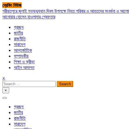
Skip
ব্রেকিং নিউজ
to
শরীয়তপুরে জুলাই গনঅভ্যুথান দিবস উপলক্ষে নিহত পরিবার ও আহতদের সংবর্ধনা ও আল
content
আনোয়ার হোসেন হাওলাদার গ্রেফতার
প্রচ্ছদ
জাতীয়
রাজনীতি
সারাদেশ
আন্তর্জাতিক
সম্পাদকীয়
শিক্ষা ও ক্রীড়া
আইন আদালত
×
Search
for:
×
সপ্তপল্লী সমাচার
প্রচ্ছদ
জাতীয়
রাজনীতি
সারাদেশ