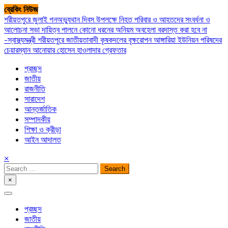
Skip
ব্রেকিং নিউজ
to
শরীয়তপুরে জুলাই গনঅভ্যুথান দিবস উপলক্ষে নিহত পরিবার ও আহতদের সংবর্ধনা ও
content
আলোচনা সভা
দায়িত্ব পালনে কোনো ধরনের অনিয়ম অবহেলা বরদাস্ত করা হবে না
-স্বাস্থ্যমন্ত্রী
শরীয়তপুরে জাতীয়তাবাদী কৃষকদলের বৃক্ষরোপন
আঙ্গারিয়া ইউনিয়ন পরিষদের
চেয়ারম্যান আনোয়ার হোসেন হাওলাদার গ্রেফতার
প্রচ্ছদ
জাতীয়
রাজনীতি
সারাদেশ
আন্তর্জাতিক
সম্পাদকীয়
শিক্ষা ও ক্রীড়া
আইন আদালত
×
Search
for:
×
সপ্তপল্লী সমাচার
প্রচ্ছদ
জাতীয়