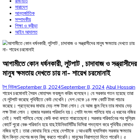
রাজনীতি
সারাদেশ
আন্তর্জাতিক
সম্পাদকীয়
শিক্ষা ও ক্রীড়া
আইন আদালত
আগামীতে কোন ধর্ষনকারী, লুটপাট , চাদাবাজ ও সন্ত্রাসীদের
মানুষ ক্ষমতায় দেখতে চায় না- শায়েখ চরমোনাই
টপ নিউজ
September 8, 2024
September 8, 2024
Abul Hossain
শায়েখ চরমোনাই সৈয়দ মোহাম্মদ ফয়জুল করিম বলেছেন। যে সরকার পতন হয়েছে তারা
যে লুটপাট করেছে পৃথিবীতে কেউ দেখেনি। দেশ থেকে ১৪ লক্ষ কোটি টাকা পাচার
করেছে। প্রত্যেকের মাথায় দেড় লক্ষ টাকা লোন। যে আজ জন্ম নিবে তার মাথায় দেড়
লক্ষ টাকা লোন । হাজার সরকার পরিবর্তন হয়। গোটা সংসদ পালিয়ে যায় এ ধরনের নজির
নেই। সবাই পালিয়ে গেছে কেউ কথা বলতে পারতেছেনা। সরকার পরিবর্তনের পর সুপ্রিম
কোর্টে পুরো বেঞ্চ পরিবর্তন হয়ে যায়,ইউনিভার্সিটির ভিসিরা পদত্যাগ করে পৃথিবীর কোথাও
নজির ন্ইে। তারা কোথায় নিয়ে গেছে দেশটাকে ।আওয়ামী ফ্যাসিবাদ সরকার ক্ষমতায়
ছিল কিন্ত দেশের জন্য কিছু করতে পারেনি। মানুষের নিরাপত্তা দিতে পারেনি। ৫