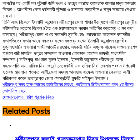
আগষ্টের পর একটি দল লুটপাট জমি দখল ও ভাংচুর করেছে তাদেরকে বাংলার মানুষ ক্ষমতায়
নিবেনা। আগামীতে কোন ধর্ষনকারী লুটপাট ও চাদাবাজ সন্ত্রাসীদেও মানুষ ক্ষমতায় দেখতে
চায় না।
তিনি আজ বিকেলে ইসলামী আন্দোলন শরীয়তপুর জেলা শাখার উদ্যোগে শরীয়তপুর কেন্দ্রীয়
শহীদমনিার চত্তরে বিকেল ৪টায় এক মহাসমাবেশে প্রধান অতিথির বক্তব্যে এ সব কথা
বলেছেন। শরীয়তপুর জেলা শাখার সভাপতি মুফতি মোঃ তোফায়েল আহম্মেদ কাসেমীর
সভাপতিত্বে সভায় আরো বকতব্য রাখেন বক্তব্য রাখেন ইসলামী আন্দোলন কেন্দ্রীয়
যুগ্নমহাসচিব মাওলানা গাজী আতাউর রহমান, সহকারী সচিব অধ্যক্ষ হাফেজ মাওলানা শেখ
ফজলে বারী মাসউদ, দপ্তর সম্পাদক মাওলানা লোকমান হোসেন জাফরী, সাংগঠনিক
সম্পাদক ( ফরিদপুর) মাওলানা নুরুল ইসলাম , ইসলামী আন্দোলন শরীয়তপুর জেলা
সহসভাপতি এড. মানিক মিয়া ,জয়েন্ট সেক্রেটারী এড হানিফ মিয়া ,জেলার প্রধান উপদেষ্টা
হাফেজ মাওলানা শওকত আলী,জেলা সদস্য আলহাজ হাফেজ মাওলানা কেরামত আলী।
পরিচালনা করেন ভারপ্রাপ্ত জেলা সেক্রেটারী মুফতি সাইফুল ইসলাম।
Post
শরীয়তপুর সদর হাসপাতালের কর্মচারীদের মারধর, প্রতিবাদে চিকিৎসাসেবা বন্ধ, রোগীদের
ভোগান্তি চরমে
navigation
দেওয়ালচাপায় নির্মাণ শ্রমিক নিহত
Related Posts
শরীয়তপুরে জুলাই গনঅভ্যুথান দিবস উপলক্ষে নিহত