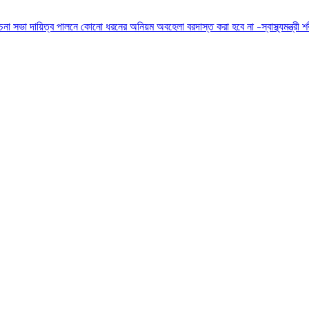
োচনা সভা
দায়িত্ব পালনে কোনো ধরনের অনিয়ম অবহেলা বরদাস্ত করা হবে না -স্বাস্থ্যমন্ত্রী
শ