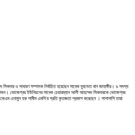
কদার ও সাধারণ সম্পাদক নির্বাচিত হয়েছেন সাবেক যুবনেতা খান জাহাঙ্গীর। ৯ সদস্য
ন খোকন। ভোজেশ্বর ইউনিয়নের সাবেক চেয়ারম্যান আলী আহম্মেদ সিকদারকে ভোজেশ্বর
 একেএম এনামুল হক শামীম এমপি’র প্রতি কৃতজ্ঞতা প্রকাশ করেছেন । পাশাপাশি তারা