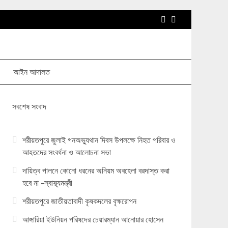
আইন আদালত
সবশেষ সংবাদ
শরীয়তপুরে জুলাই গনঅভ্যুথান দিবস উপলক্ষে নিহত পরিবার ও
আহতদের সংবর্ধনা ও আলোচনা সভা
দায়িত্ব পালনে কোনো ধরনের অনিয়ম অবহেলা বরদাস্ত করা
হবে না -স্বাস্থ্যমন্ত্রী
শরীয়তপুরে জাতীয়তাবাদী কৃষকদলের বৃক্ষরোপন
আঙ্গারিয়া ইউনিয়ন পরিষদের চেয়ারম্যান আনোয়ার হোসেন