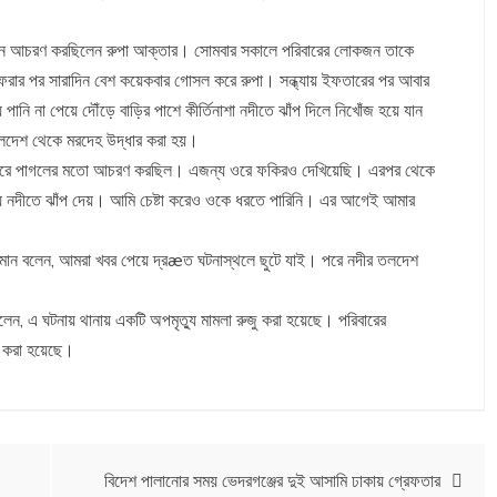
ংলগ্ন আচরণ করছিলেন রুপা আক্তার। সোমবার সকালে পরিবারের লোকজন তাকে
ফেরার পর সারাদিন বেশ কয়েকবার গোসল করে রুপা। সন্ধ্যায় ইফতারের পর আবার
 না পেয়ে দৌঁড়ে বাড়ির পাশে কীর্তিনাশা নদীতে ঝাঁপ দিলে নিখোঁজ হয়ে যান
র তলদেশ থেকে মরদেহ উদ্ধার করা হয়।
িন ধরে পাগলের মতো আচরণ করছিল। এজন্য ওরে ফকিরও দেখিয়েছি। এরপর থেকে
 নদীতে ঝাঁপ দেয়। আমি চেষ্টা করেও ওকে ধরতে পারিনি। এর আগেই আমার
বুর রহমান বলেন, আমরা খবর পেয়ে দ্রæত ঘটনাস্থলে ছুটে যাই। পরে নদীর তলদেশ
 বলেন, এ ঘটনায় থানায় একটি অপমৃত্যু মামলা রুজু করা হয়েছে। পরিবারের
 করা হয়েছে।
বিদেশ পালানোর সময় ভেদরগঞ্জের দুই আসামি ঢাকায় গ্রেফতার