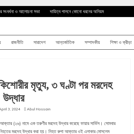
ের সংবর্ধনা ও আলোচনা সভা
দায়িত্ব পালনে কোনো ধরনের অনিয়ম
াদী কৃষকদলের বৃক্ষরোপন
আঙ্গারিয়া ইউনিয়ন পরিষদের চেয়ারম্যান
য়
রাজনীতি
সারাদেশ
আন্তর্জাতিক
সম্পাদকীয়
শিক্ষা ও ক্রীড়া
িশোরীর মৃত্যু, ৩ ঘণ্টা পর মরদেহ
উদ্ধার
April 3, 2024
Abul Hossain
ুপা আক্তার (২৬) নামে এক তরুণীর মরদেহ উদ্ধার করেছে ফায়ার সার্ভিস। সোমবার
কে নিহতের মরদেহ উদ্ধার করা হয়। নিহত রুপা আক্তার ওই এলাকার মোসলেম