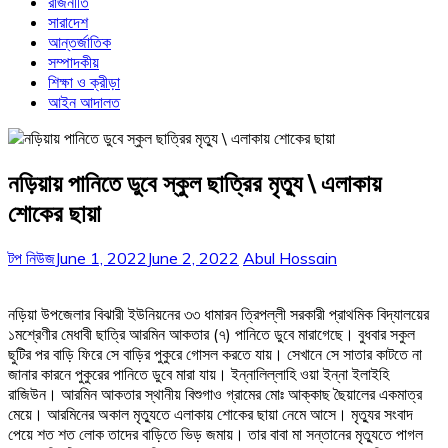
রাজনীতি
সারাদেশ
আন্তর্জাতিক
সম্পাদকীয়
শিক্ষা ও ক্রীড়া
আইন আদালত
নড়িয়ায় পানিতে ডুবে স্কুল ছাত্রির মৃত্যু \ এলাকায়
শোকের ছায়া
টপ নিউজ
June 1, 2022
June 2, 2022
Abul Hossain
নড়িয়া উপজেলার বিঝারী ইউনিয়নের ৩৩ ধামারন ত্রিপল্লী সরকারী প্রাথমিক বিদ্যালয়ের
১মশ্রেণীর মেধাবী ছাত্রি আরমিন আকতার (৭) পানিতে ডুবে মারাগেছে। বুধবার সকুল
ছুটির পর বাড়ি ফিরে সে বাড়ির পুকুরে গোসল করতে যায়। সেখানে সে সাতার কাটতে না
জানার কারনে পুকুরের পানিতে ডুবে মারা যায়। ইন্নালিল্লাহি ওয়া ইন্না ইলাইহি
রাজিউন। আরমিন আকতার স্থানীয় বিশুগাও গ্রামের মোঃ আক্কাছ ছৈয়ালের একমাত্র
মেয়ে। আরমিনের অকাল মৃত্যুতে এলাকায় শোকের ছায়া নেমে আসে। মৃত্যুর সংবাদ
পেয়ে শত শত লোক তাদের বাড়িতে ভিড় জমায়। তার বাবা মা সন্তানের মৃত্যুতে পাগল