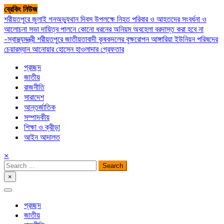
Skip
ব্রেকিং নিউজ
to
শরীয়তপুরে জুলাই গনঅভ্যুথান দিবস উপলক্ষে নিহত পরিবার ও আহতদের সংবর্ধনা ও
content
আলোচনা সভা
দায়িত্ব পালনে কোনো ধরনের অনিয়ম অবহেলা বরদাস্ত করা হবে না
-স্বাস্থ্যমন্ত্রী
শরীয়তপুরে জাতীয়তাবাদী কৃষকদলের বৃক্ষরোপন
আঙ্গারিয়া ইউনিয়ন পরিষদের
চেয়ারম্যান আনোয়ার হোসেন হাওলাদার গ্রেফতার
প্রচ্ছদ
জাতীয়
রাজনীতি
সারাদেশ
আন্তর্জাতিক
সম্পাদকীয়
শিক্ষা ও ক্রীড়া
আইন আদালত
×
Search
for:
×
সপ্তপল্লী সমাচার
প্রচ্ছদ
জাতীয়