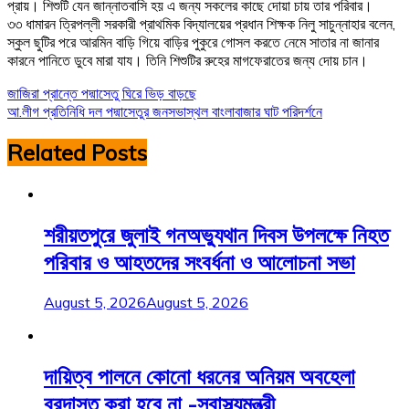
প্রায়। শিশুটি যেন জান্নাতবাসি হয় এ জন্য সকলের কাছে দোয়া চায় তার পরিবার।
৩৩ ধামারন ত্রিপল্লী সরকারী প্রাথমিক বিদ্যালয়ের প্রধান শিক্ষক নিলু সাচুন্নাহার বলেন,
স্কুল ছুটির পরে আরমিন বাড়ি গিয়ে বাড়ির পুকুরে গোসল করতে নেমে সাতার না জানার
কারনে পানিতে ডুবে মারা যায। তিনি শিশুটির রুহের মাগফেরাতের জন্য দোয় চান।
Post
জাজিরা প্রান্তে পদ্মাসেতু ঘিরে ভিড় বাড়ছে
আ.লীগ প্রতিনিধি দল পদ্মাসেতুর জনসভাস্থল বাংলাবাজার ঘাট পরিদর্শনে
navigation
Related Posts
শরীয়তপুরে জুলাই গনঅভ্যুথান দিবস উপলক্ষে নিহত
পরিবার ও আহতদের সংবর্ধনা ও আলোচনা সভা
August 5, 2026
August 5, 2026
দায়িত্ব পালনে কোনো ধরনের অনিয়ম অবহেলা
বরদাস্ত করা হবে না -স্বাস্থ্যমন্ত্রী