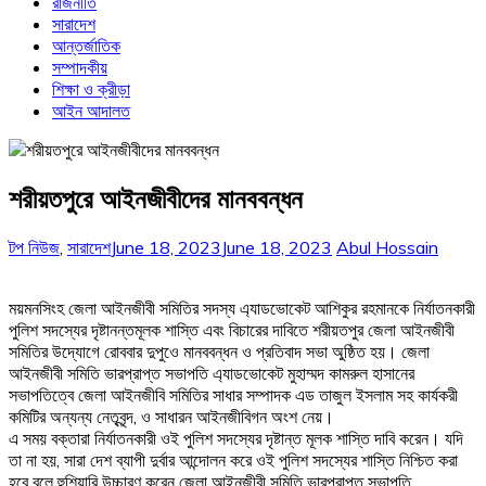
রাজনীতি
সারাদেশ
আন্তর্জাতিক
সম্পাদকীয়
শিক্ষা ও ক্রীড়া
আইন আদালত
শরীয়তপুরে আইনজীবীদের মানববন্ধন
টপ নিউজ
,
সারাদেশ
June 18, 2023
June 18, 2023
Abul Hossain
ময়মনসিংহ জেলা আইনজীবী সমিতির সদস্য এ্যাডভোকেট আশিকুর রহমানকে নির্যাতনকারী
পুলিশ সদস্যের দৃষ্টানন্তমূলক শাস্তি এবং বিচারের দাবিতে শরীয়তপুর জেলা আইনজীবী
সমিতির উদ্যোগে রোববার দুপুওে মানববন্ধন ও প্রতিবাদ সভা অুষ্ঠিত হয়। জেলা
আইনজীবী সমিতি ভারপ্রাপ্ত সভাপতি এ্যাডভোকেট মুহাম্মদ কামরুল হাসানের
সভাপতিত্বে জেলা আইনজীবি সমিতির সাধার সম্পাদক এড তাজুল ইসলাম সহ কার্যকরী
কমিটির অন্যন্য নেতৃবৃন্দ, ও সাধারন আইনজীবিগন অংশ নেয়।
এ সময় বক্তারা নির্যাতনকারী ওই পুলিশ সদস্যের দৃষ্টান্ত মূলক শাস্তি দাবি করেন। যদি
তা না হয়, সারা দেশ ব্যাপী দুর্বার আন্দোলন করে ওই পুলিশ সদস্যের শাস্তি নিশ্চিত করা
হবে বলে হুশিয়ারি উচ্চারণ করেন জেলা আইনজীবী সমিতি ভারপ্রাপ্ত সভাপতি