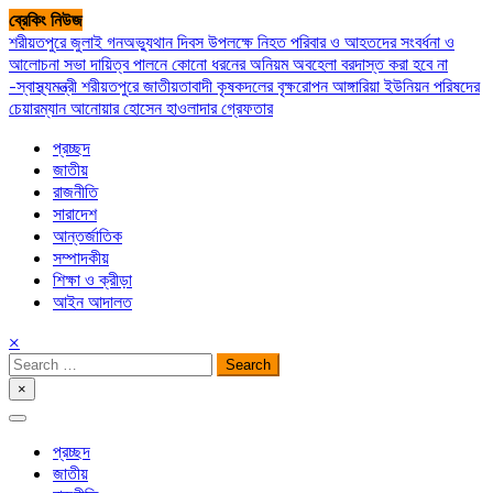
Skip
ব্রেকিং নিউজ
to
শরীয়তপুরে জুলাই গনঅভ্যুথান দিবস উপলক্ষে নিহত পরিবার ও আহতদের সংবর্ধনা ও
content
আলোচনা সভা
দায়িত্ব পালনে কোনো ধরনের অনিয়ম অবহেলা বরদাস্ত করা হবে না
-স্বাস্থ্যমন্ত্রী
শরীয়তপুরে জাতীয়তাবাদী কৃষকদলের বৃক্ষরোপন
আঙ্গারিয়া ইউনিয়ন পরিষদের
চেয়ারম্যান আনোয়ার হোসেন হাওলাদার গ্রেফতার
প্রচ্ছদ
জাতীয়
রাজনীতি
সারাদেশ
আন্তর্জাতিক
সম্পাদকীয়
শিক্ষা ও ক্রীড়া
আইন আদালত
×
Search
for:
×
সপ্তপল্লী সমাচার
প্রচ্ছদ
জাতীয়