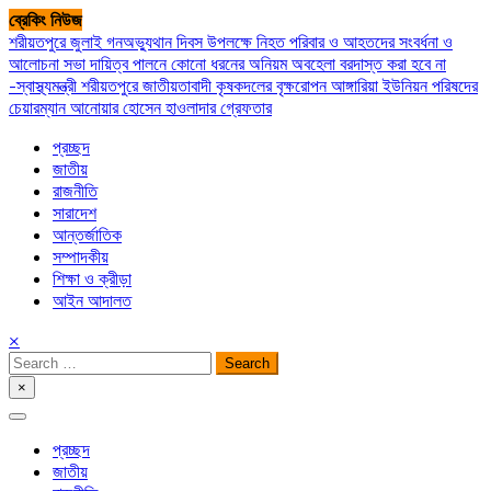
Skip
ব্রেকিং নিউজ
to
শরীয়তপুরে জুলাই গনঅভ্যুথান দিবস উপলক্ষে নিহত পরিবার ও আহতদের সংবর্ধনা ও
content
আলোচনা সভা
দায়িত্ব পালনে কোনো ধরনের অনিয়ম অবহেলা বরদাস্ত করা হবে না
-স্বাস্থ্যমন্ত্রী
শরীয়তপুরে জাতীয়তাবাদী কৃষকদলের বৃক্ষরোপন
আঙ্গারিয়া ইউনিয়ন পরিষদের
চেয়ারম্যান আনোয়ার হোসেন হাওলাদার গ্রেফতার
প্রচ্ছদ
জাতীয়
রাজনীতি
সারাদেশ
আন্তর্জাতিক
সম্পাদকীয়
শিক্ষা ও ক্রীড়া
আইন আদালত
×
Search
for:
×
সপ্তপল্লী সমাচার
প্রচ্ছদ
জাতীয়