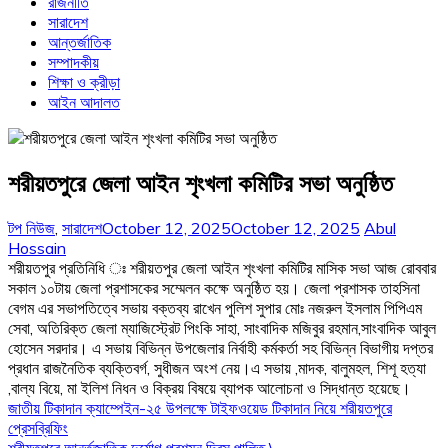
রাজনীতি
সারাদেশ
আন্তর্জাতিক
সম্পাদকীয়
শিক্ষা ও ক্রীড়া
আইন আদালত
শরীয়তপুরে জেলা আইন শৃংখলা কমিটির সভা অনুষ্ঠিত
টপ নিউজ
,
সারাদেশ
October 12, 2025
October 12, 2025
Abul
Hossain
শরীয়তপুর প্রতিনিধি ঃ শরীয়তপুর জেলা আইন শৃংখলা কমিটির মাসিক সভা আজ রোববার
সকাল ১০টায় জেলা প্রশাসকের সম্মেলন কক্ষে অনুষ্ঠিত হয়। জেলা প্রশাসক তাহসিনা
বেগম এর সভাপতিত্বে সভায় বক্তব্য রাখেন পুলিশ সুপার মোঃ নজরুল ইসলাম পিপিএম
সেবা, অতিরিক্ত জেলা ম্যাজিস্ট্রেট পিংকি সাহা, সাংবাদিক মজিবুর রহমান,সাংবাদিক আবুল
হোসেন সরদার। এ সভায় বিভিন্ন উপজেলার নির্বাহী কর্মকর্তা সহ বিভিন্ন বিভাগীয় দপ্তর
প্রধান রাজনৈতিক ব্যক্তিবর্গ, সুধীজন অংশ নেয়।এ সভায় ,মাদক, বালুমহল, শিশূ হত্যা
,বাল্য বিয়ে, মা ইলিশ নিধন ও বিক্রয় বিষয়ে ব্যাপক আলোচনা ও সিদ্ধান্ত হয়েছে।
Post
জাতীয় টিকাদান ক্যাম্পেইন-২৫ উপলক্ষে টাইফওয়েড টিকাদান নিয়ে শরীয়তপুরে
প্রেসব্রিফিং
navigation
শরীয়তপুরে আর্ন্তজাতিক দুর্যোগ প্রশমন দিবস পালিত \