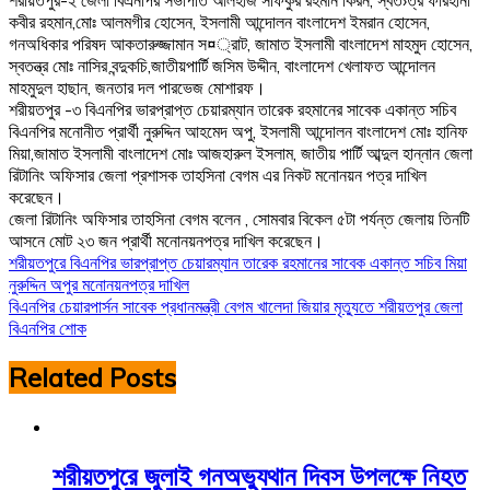
কবীর রহমান,মোঃ আলমগীর হোসেন, ইসলামী আন্দোলন বাংলাদেশ ইমরান হোসেন,
গনঅধিকার পরিষদ আকতারুজ্জামান স¤্রাট, জামাত ইসলামী বাংলাদেশ মাহমুদ হোসেন,
স্বতন্ত্র মোঃ নাসির বন্দুকচি,জাতীয়পার্টি জসিম উদ্দীন, বাংলাদেশ খেলাফত আন্দোলন
মাহমুদুল হাছান, জনতার দল পারভেজ মোশারফ।
শরীয়তপুর -৩ বিএনপির ভারপ্রাপ্ত চেয়ারম্যান তারেক রহমানের সাবেক একান্ত সচিব
বিএনপির মনোনীত প্রার্থী নুরুদ্দিন আহমেদ অপু, ইসলামী আন্দোলন বাংলাদেশ মোঃ হানিফ
মিয়া,জামাত ইসলামী বাংলাদেশ মোঃ আজহারুল ইসলাম, জাতীয় পার্টি আব্দুল হান্নান জেলা
রিটানিং অফিসার জেলা প্রশাসক তাহসিনা বেগম এর নিকট মনোনয়ন পত্র দাখিল
করেছেন।
জেলা রিটানিং অফিসার তাহসিনা বেগম বলেন , সোমবার বিকেল ৫টা পর্যন্ত জেলায় তিনটি
আসনে মোট ২৩ জন প্রার্থী মনোনয়নপত্র দাখিল করেছেন।
Post
শরীয়তপুরে বিএনপির ভারপ্রাপ্ত চেয়ারম্যান তারেক রহমানের সাবেক একান্ত সচিব মিয়া
নুরুদ্দিন অপুর মনোনয়নপত্র দাখিল
navigation
বিএনপির চেয়ারপার্সন সাবেক প্রধানমন্ত্রী বেগম খালেদা জিয়ার মৃত্যুতে শরীয়তপুর জেলা
বিএনপির শোক
Related Posts
শরীয়তপুরে জুলাই গনঅভ্যুথান দিবস উপলক্ষে নিহত