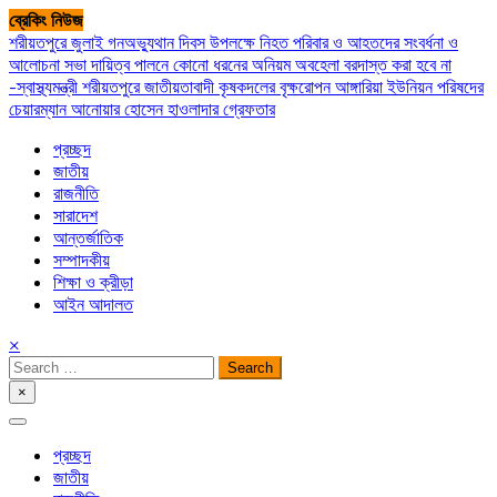
Skip
ব্রেকিং নিউজ
to
শরীয়তপুরে জুলাই গনঅভ্যুথান দিবস উপলক্ষে নিহত পরিবার ও আহতদের সংবর্ধনা ও
content
আলোচনা সভা
দায়িত্ব পালনে কোনো ধরনের অনিয়ম অবহেলা বরদাস্ত করা হবে না
-স্বাস্থ্যমন্ত্রী
শরীয়তপুরে জাতীয়তাবাদী কৃষকদলের বৃক্ষরোপন
আঙ্গারিয়া ইউনিয়ন পরিষদের
চেয়ারম্যান আনোয়ার হোসেন হাওলাদার গ্রেফতার
প্রচ্ছদ
জাতীয়
রাজনীতি
সারাদেশ
আন্তর্জাতিক
সম্পাদকীয়
শিক্ষা ও ক্রীড়া
আইন আদালত
×
Search
for:
×
সপ্তপল্লী সমাচার
প্রচ্ছদ
জাতীয়