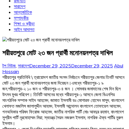
রাজনীতি
সারাদেশ
আন্তর্জাতিক
সম্পাদকীয়
শিক্ষা ও ক্রীড়া
আইন আদালত
শরীয়তপুরে মোট ২৩ জন প্রার্থী মনোনয়নপত্র দাখিল
টপ নিউজ
,
সারাদেশ
December 29, 2025
December 29, 2025
Abul
Hossain
শরীয়তপুর প্রতিনিধি \ ত্রায়োদশ জাতীয় সংসদ নির্বাচনে শরীয়তপুর জেলার তিনটি আসনে
মোট ২৩ জন প্রার্থী মনোনয়নপত্র জমা দিয়েছন।এমধ্যে শরীয়তপুর-১ ৯
জন,শরীয়তপুর-২ ১০ জন ও শরীয়তপুর-৩ ৪ জন । সোমবার জমাদানের শেষ দিন ছিল
উৎসব মুখর পরিবেশ। তিনিটি আসনের মধ্যে শরীয়তপুর-১ আসনে জেলা বিএনপির
সাংগঠনিক সম্পাক সাইদ আহমেদ, জামাত ইসলামী ডঃ মোশারফ হোসেন মাসুদ, বাংলাদেশ
খেলাফত মজলিস জালালুদ্দীন আহমদ, ইসলামী আন্দোলন বাংলাদেশ তোফায়েল আহমেদ,
গনঅধিকার পরিষদ ফিরোজ আহমেদ, জাতীয় নাগরিক পার্টি মোঃ আবদুর রহমান, বাংলাদেশ
সুপ্রীম পার্টি নূরমোহাম্মদ মিয়া, স্বতন্ত্র সৈয়দ নজরুল ইসলাম, নাগরিক ঐক্য পার্টির নুরুল
ইসলাম।
শরীয়তপুর-২ জেলা বিএনপির সভাপতি আলহাজ সফিকুর রহমান কিরন, স্বত›ত্র ফারহানা