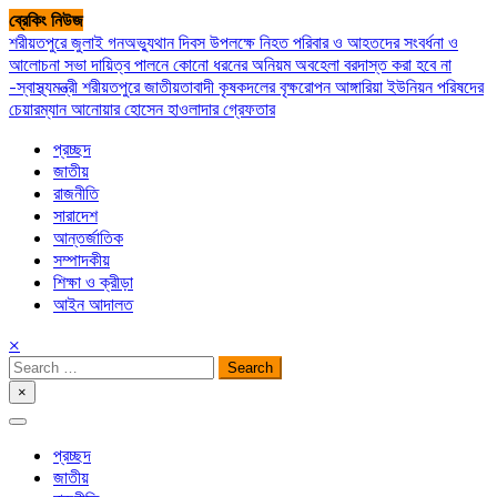
Skip
ব্রেকিং নিউজ
to
শরীয়তপুরে জুলাই গনঅভ্যুথান দিবস উপলক্ষে নিহত পরিবার ও আহতদের সংবর্ধনা ও
content
আলোচনা সভা
দায়িত্ব পালনে কোনো ধরনের অনিয়ম অবহেলা বরদাস্ত করা হবে না
-স্বাস্থ্যমন্ত্রী
শরীয়তপুরে জাতীয়তাবাদী কৃষকদলের বৃক্ষরোপন
আঙ্গারিয়া ইউনিয়ন পরিষদের
চেয়ারম্যান আনোয়ার হোসেন হাওলাদার গ্রেফতার
প্রচ্ছদ
জাতীয়
রাজনীতি
সারাদেশ
আন্তর্জাতিক
সম্পাদকীয়
শিক্ষা ও ক্রীড়া
আইন আদালত
×
Search
for:
×
সপ্তপল্লী সমাচার
প্রচ্ছদ
জাতীয়