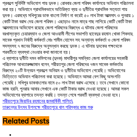
প্রকল্পে সুনির্দিষ্ট অভিযোগ পায় দুদক। রোববার জেলা পরিষদ কার্যালয়ে অভিযান পরিচালনা
করা হয়। অভিযানে প্রাথমিকভাবে অতিরিক্ত ব্যয় ও দুর্নীতির প্রাথমিক সত্যতা পায়
দুদক। এরমধ্যে সখিপুরের ডাক বাংলো নির্মাণ না করেই ৫০ লাখ টাকা আত্মসাৎ ও পুনরায় ১
কোটি টাকা বরাদ্দ দেয় জেলা পরিষদ। এছাড়াও নামে মাত্র গাছ লাগিয়ে কোটি কোটি টাকা
আত্মসাতের অভিযোগ রয়েছে জেলা পরিষদের বিরুদ্ধে এ ঘটনায় জেলা পরিষদের
বরখাস্তকৃত চেয়ারম্যান ও জেলা আওয়ামী লীগের সভাপতি ছাবেদুর রহমান খোকা শিকদার,
সাবেক প্রধান নির্বাহী কর্মকর্তা মোঃ শামীম হোসেন সহ অন্যান্য কর্মকর্তা ও জেলা পরিষদ
সদস্যসহ ৭ জনের বিরুদ্ধে অনুসন্ধান করছে দুদক। এ ঘটনায় দুদকের পক্ষথেকে
পরবর্তীতে ব্যবস্থা নেওয়ার কথা জানানো হয়।
এ ব্যাপারে দুর্নীতি দমন কমিশনের (দুদক) মাদারীপুর সমন্বিত জেলা কার্যালয়ের সহকারী
পরিচালক আখতারুজ্জামান বলেন, শরীয়তপুর জেলা পরিষদের ৭জন সাবেক কর্মকর্তার
বিরুদ্ধে ২০টি উন্নয়ন প্রকল্পে অনিয়ম ও দুর্নীতির অভিযোগ পেয়েছি। অভিযোগের
ভিত্তিতে অভিযান পরিচালনা করা হয়েছে। অভিযানে আমরা বেশ কিছু অসংগতি
পেয়েছি। সখিপুর ডাকবাংলোর নামে ৫০ লাখ টাকা বরাদ্দ এসেছে। তবে সেখানে কোনো
কাজ হয়নি, পুনরায় আবার সেখানে এক কোটি টাকার বরাদ্দ দেওয়া হয়েছে। আমরা সকল
অভিযোগের ব্যাপারে তদন্ত করছি। তদন্ত শেষে পরবর্তী ব্যবস্থা নেওয়া হবে।
Post
শরীয়তপুরে জিয়াউর রহমানের জন্মবার্ষিকী পালিত\
তারুন্যের উৎসব উপলক্ষে শরীয়তপুরে খাল পরিস্কার কাজ শুরু
navigation
Related Posts