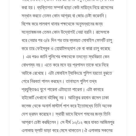
করা হয়। ব্যক্তিগত সম্পর্ক ছাড়া কেউ দায়িত্ব নিয়ে রাসেলের
সন্ধান করতে তেমন কোন আগ্রহ বা জোর চেষ্টা করেননি।
বিশেষ করে লালবাগ থানার পক্ষথেকে অনুসন্ধানের জন্য
সন্তোষজনক তেমন কোন উদ্যোগই নেয়া হয়নি। রাসেলকে
ধরে নেয়ার পর ৩/৪ দিন পর তার ব্যবহৃত মোবাইল ফোনটি চালু
করে তার ফেইসবুক ও হোয়াটসঅ্যাপ কে বা কারা চালু করেছে
। এর পরও জানি পুলিশের পক্ষথেকে তদন্তে স্থবিরতা কেন
বোধগম্য নয়। এতে করে মনে হয় প্রশাসন তাকে ধরে নিয়ে
আটকে রেখেছে। এটা মোবাইল ট্যাকিংয়ে পুলিশ হয়তো বুঝতে
পেরে নিরবতা পালন করছেন। তানাহলে পুলিশ তথ্য
প্রযুক্তিরএ যুগে পারেনা এটাহতো পারেনা। এটা কানারে
হাইকোর্ট দেখানো বইকিছু নয়। আতিকুর রহমান রাসেল ঢাকা
কলেজ থেকে অনার্স মাস্টার্স পাশ করে ইতোমধ্যে তিনি অনেক
দেশ ভ্রমন করেছেন। স্থায়ী ভাবে বিদেশ গমনের জন্য তিনি
আপ্রাণ চেষ্টা করছিলেন। সে দীর্ঘ ১০/১২ বছর যাবত আজিমপুর
এলাকায় ফ্লাট ভাড়া করে মেসে থাকতেন।ঐ এলাকায় সকলের