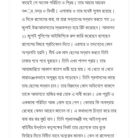
কাছেই সে অনেক পরিচিত ও প্রিয়। তার আচার আচরন
ন¤্র ,ভদ্র ও বিনয়ী। এলাকায় ও তার যথেষ্ট সুনাম রয়েছে।
এ দিকে রাসেলের বাবা, মা হারা সন্তানের সন্ধান করতে গত ১০
জুলাই উচ্চআদালতের স্বরনাপন্ন হয়ে রিট করেছেন। আদালত
১১ জুলাই পুলিশের আইজিপিকে রুল জারি করেছেন বলেছেন
রাসেলের বিষয়ে প্রতিবেদন দিতে। এরপরে ও তদন্তের কোন
অগ্রগতি হয়নি। দীর্ঘ এক মাস ছেলের সন্ধান করতে তিনি
ঢাকার পথে পথে ঘুরছেন। তিনি এখন পাগল প্রায়। তার
আহাজারিতে আকাশ বাতাশ ভারী হয়ে যায়। না খেতে না খেতে
মারাতœকভাবে অসুস্থ্য হয়ে পড়েছেন। তিনি প্রশাসনের কাছে
তার ছেলের সন্ধান চান। তার বিরুদ্ধে কোন অভিযোগ থাকলে
তাকে আদালতে হাজির করা হোক এ দাবী করেন। এক প্যান্ট ও
একজামা পরিহিত আজ ১মাস হয়ে গেল। কোথায় কি অবস্থায়
রেখেছে কেমন আছেন জানেন না। এ কথাগুলো চিন্তা করে তার
বাবা বার বার মুর্ছা যান। তিনি প্রধানমন্ত্রী সহ আইনশৃংখলা
বাহিনীর উর্দ্ধতন কতৃপক্ষের নিকট তার ছেলেকে তার বুকে
ফিরিয়ে দিতে বিনীত ভাবে অনুরোধ জানান। কেন না রাসেলতো