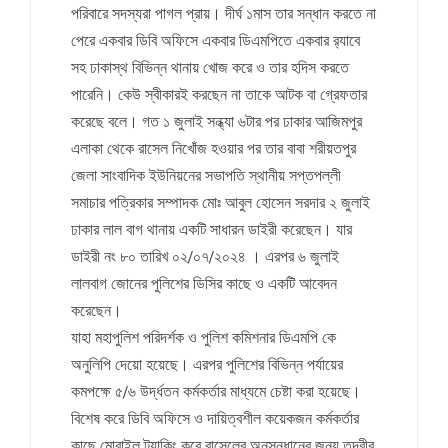
পরিবারে সদস্যরা পাগল প্রায়। দীর্ঘ ১মাস তার সন্ধান করতে না
পেরে একবার ডিবি অফিসে একবার ডিএমপিতে একবার র‌্যাবে
সহ ঢাকাস্থ বিভিন্ন থানায় খোজ করে ও তার হদিস করতে
পারেনি। কেউ স্বীকারই করছেন না তাকে আটক বা গ্রেফতার
করেছে বলে। গত ১ জুলাই সন্ধ্যা ৬টার পর ঢাকার আজিমপুর
এলাকা থেকে রাসেল নিখোঁজ হওয়ার পর তার বাবা শরীয়তপুর
জেলা সাংবাদিক ইউনিয়নের সভাপতি স্থানীয় সপ্তপল্লী
সমাচার পত্রিকার সম্পাদক মোঃ আবুল হোসেন সরদার ২ জুলাই
ঢাকার লাল বাগ থানায় একটি সাধারন ডাইরী করেছেন। যার
ডাইরী নং ৮০ তারিখ ০২/০৭/২০২৪ । এরপর ৬ জুলাই
লালবাগ জোনের পুলিশের ডিসির কাছে ও একটি আবেদন
করেছেন।
যাহা মহাপুলিশ পরিদর্শক ও পুলিশ কমিশনার ডিএমপি কে
অনুলিপি দেয়ো হয়েছে। এরপর পুলিশের বিভিন্ন পর্যায়ের
কমপক্ষে ৫/৬ উর্দ্ধতন কর্মকর্তার মাধ্যমে চেষ্টা করা হয়েছে।
বিশেষ করে ডিবি অফিসে ও দায়িত্বশীল কয়েকজন কর্মকর্তার
কাছে মোবাইল ট্যাকিং করে রাসেলের অনুসন্ধানের জন্য তদবীর