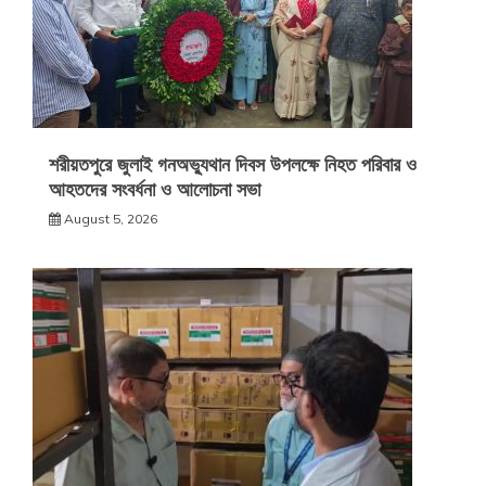
শরীয়তপুরে জুলাই গনঅভ্যুথান দিবস উপলক্ষে নিহত পরিবার ও
আহতদের সংবর্ধনা ও আলোচনা সভা
August 5, 2026