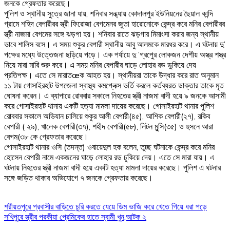
জনকে গ্রেফতার করেছে।
পুলিশ ও স্থানীয় সুত্রে জানা যায়, শনিবার সন্ধ্যায় কোদালপুর ইউনিয়নের ছৈয়াল কান্দি
গ্রামে শহিদ বেপারীরর স্ত্রী ফিরোজা বেগমেনর জুতা হারোনোকে কেন্দ্র করে মনির বেপারীরর
স্ত্রী নাজমা বেগমের সঙ্গে ঝড়গা হয়। শনিবার রাতে ঝড়গার মিমাংসা করার জন্য স্থানীয়
ভাবে শালিস বসে। এ সময় শুকুর বেপারী স্থানীয় আবু আলমকে মারধর করে। এ ঘটনায় দু’
পক্ষের মধ্যে উত্তেজনা ছড়িয়ে পড়ে। এক পর্যায়ে দু ’গ্রপেুর লোকজন দেশীয় অস্ত্র শস্ত্র
নিয়ে মারা মারি শুরু করে। এ সময় মনির বেপারীর ঘাড়ে লোহার রড ডুকিয়ে দেয়
প্রতিপক্ষ। এতে সে মারাতœক আহত হয়। স্থানীয়রা তাকে উদ্ধার করে রাত অনুমান
১১ টায় গোসাইরহাট উপজেলা স্বাস্থ্য কমপ্লেক্স ভর্তি করলে কর্তব্যরত ডাক্তার তাকে মৃত
ঘোষনা করেন। এ ব্যাপারে রোববার সকালে নিহতের স্ত্রী নাজমা বাদী হয়ে ৯ জনকে আসামী
করে গোসাইরহাট থানায় একটি হত্যা মামলা দায়ের করেছে। গোসাইরহাট থানার পুলিশ
রোববার সকালে অভিযান চালিয়ে শুকুর আলী বেপারী(৪৫), আশিক বেপারী(২৭), রকিব
বেপারী ( ২৯), খালেক বেপারী(৩৭), শহীদ বেপারী(৫৮), লিটন মুন্সি(৩৫) ও হুসনে আরা
বেগম(৩৮ কে গ্রেফতার করেছে।
গোসাইরহাট থানার ওসি (তদন্ত) ওবায়েদুল হক বলেন, তুচ্ছ ঘটনাকে কেন্দ্র করে মনির
হোসেন বেপারী নামে একজনের ঘাড়ে লোহার রড ঢুকিয়ে দেয়। এতে সে মারা যায়। এ
ঘটনায় নিহতের স্ত্রী নাজমা বাদী হয়ে একটি হত্যা মামলা দায়ের করেছে। পুলিশ এ ঘটনার
সঙ্গে জড়িত থাকার অভিযোগে ৭ জনকে গ্রেফতার করেছে।
Post
শরীয়তপুরে প্রবাসীর বাড়িতে চুরি করতে যেয়ে ডিম ভাজি করে খেতে গিয়ে ধরা পড়ে
সখিপুরে স্ত্রীর পরকীয়া প্রেমিকের হাতে স্বামী খুন,আটক ২
navigation