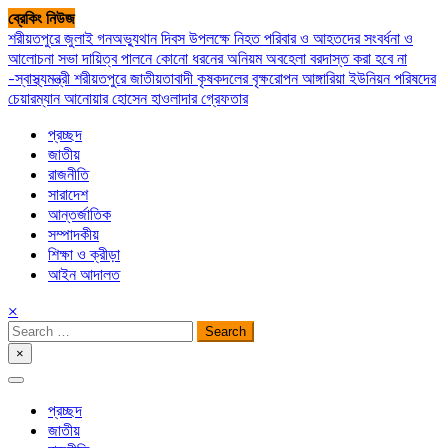
Skip
ব্রেকিং নিউজ
to
শরীয়তপুরে জুলাই গনঅভ্যুথান দিবস উপলক্ষে নিহত পরিবার ও আহতদের সংবর্ধনা ও
content
আলোচনা সভা
দায়িত্ব পালনে কোনো ধরনের অনিয়ম অবহেলা বরদাস্ত করা হবে না
-স্বাস্থ্যমন্ত্রী
শরীয়তপুরে জাতীয়তাবাদী কৃষকদলের বৃক্ষরোপন
আঙ্গারিয়া ইউনিয়ন পরিষদের
চেয়ারম্যান আনোয়ার হোসেন হাওলাদার গ্রেফতার
প্রচ্ছদ
জাতীয়
রাজনীতি
সারাদেশ
আন্তর্জাতিক
সম্পাদকীয়
শিক্ষা ও ক্রীড়া
আইন আদালত
×
Search
for:
×
সপ্তপল্লী সমাচার
প্রচ্ছদ
জাতীয়