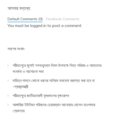
আপনার মন্তব্য:
Default Comments (0)
Facebook Comments
You must be
logged in
to post a comment.
সবশেষ সংবাদ
শরীয়তপুরে জুলাই গনঅভ্যুথান দিবস উপলক্ষে নিহত পরিবার ও আহতদের
সংবর্ধনা ও আলোচনা সভা
দায়িত্ব পালনে কোনো ধরনের অনিয়ম অবহেলা বরদাস্ত করা হবে না
-স্বাস্থ্যমন্ত্রী
শরীয়তপুরে জাতীয়তাবাদী কৃষকদলের বৃক্ষরোপন
আঙ্গারিয়া ইউনিয়ন পরিষদের চেয়ারম্যান আনোয়ার হোসেন হাওলাদার
গ্রেফতার