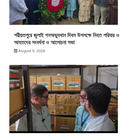
শরীয়তপুরে জুলাই গনঅভ্যুথান দিবস উপলক্ষে নিহত পরিবার ও
আহতদের সংবর্ধনা ও আলোচনা সভা
August 5, 2026