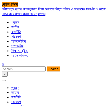
Skip
ব্রেকিং নিউজ
to
শরীয়তপুরে জুলাই গনঅভ্যুথান দিবস উপলক্ষে নিহত পরিবার ও আহতদের সংবর্ধনা ও আল
content
আনোয়ার হোসেন হাওলাদার গ্রেফতার
প্রচ্ছদ
জাতীয়
রাজনীতি
সারাদেশ
আন্তর্জাতিক
সম্পাদকীয়
শিক্ষা ও ক্রীড়া
আইন আদালত
×
Search
for:
×
সপ্তপল্লী সমাচার
প্রচ্ছদ
জাতীয়
রাজনীতি
সারাদেশ