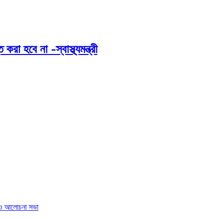
 হবে না -স্বাস্থ্যমন্ত্রী
া ও আলোচনা সভা