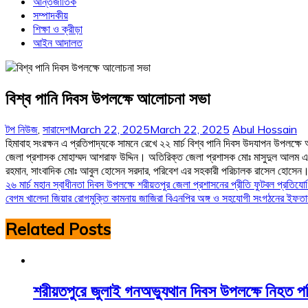
আন্তর্জাতিক
সম্পাদকীয়
শিক্ষা ও ক্রীড়া
আইন আদালত
বিশ্ব পানি দিবস উপলক্ষে আলোচনা সভা
টপ নিউজ
,
সারাদেশ
March 22, 2025
March 22, 2025
Abul Hossain
হিমাবাহ সংরক্ষন এ প্রতিপাদ্যকে সামনে রেখে ২২ মার্চ বিশ্ব পানি দিবস উদযাপন উপল
জেলা প্রশাসক মোহাম্মদ আশরাফ উদ্দিন। অতিরিক্ত জেলা প্রশাসক মোঃ মাসুদুল আলম এর সঞ
রহমান, সাংবাদিক মোঃ আবুল হোসেন সরদার, পরিবেশ এর সহকারী পরিচালক রাসেল হোসেন। এ
Post
২৬ মার্চ মহান স্বাধীনতা দিবস উপলক্ষে শরীয়তপুর জেলা প্রশাসনের প্রীতি ফুটবল প্রতিযো
বেগম খালেদা জিয়ার রোগমুক্তি কামনায় জাজিরা বিএনপির অঙ্গ ও সহযোগী সংগঠনের ইফত
navigation
Related Posts
শরীয়তপুরে জুলাই গনঅভ্যুথান দিবস উপলক্ষে নিহত 