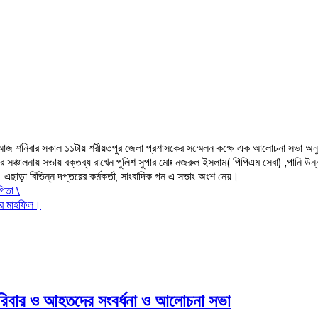
ক্ষে আজ শনিবার সকাল ১১টায় শরীয়তপুর জেলা প্রশাসকের সম্মেলন কক্ষে এক আলোচনা সভা 
্চালনায় সভায় বক্তব্য রাখেন পুলিশ সুপার মোঃ নজরুল ইসলাম( পিপিএম সেবা) ,পানি উন্নয়ন
ছাড়া বিভিন্ন দপ্তরের কর্মকর্তা, সাংবাদিক গন এ সভাং অংশ নেয়।
গিতা \
ার মাহফিল।
পরিবার ও আহতদের সংবর্ধনা ও আলোচনা সভা