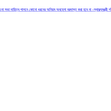
োচনা সভা
দায়িত্ব পালনে কোনো ধরনের অনিয়ম অবহেলা বরদাস্ত করা হবে না -স্বাস্থ্যমন্ত্রী
শ