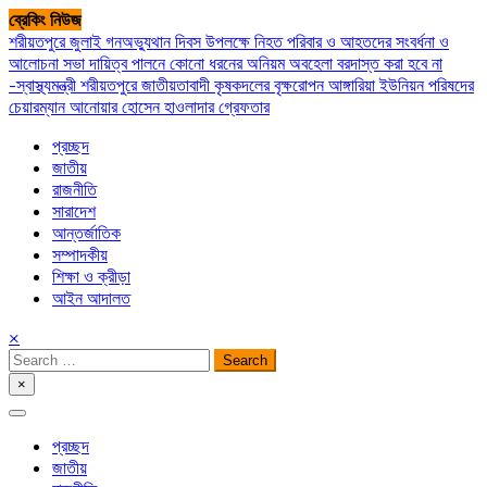
Skip
ব্রেকিং নিউজ
to
শরীয়তপুরে জুলাই গনঅভ্যুথান দিবস উপলক্ষে নিহত পরিবার ও আহতদের সংবর্ধনা ও
content
আলোচনা সভা
দায়িত্ব পালনে কোনো ধরনের অনিয়ম অবহেলা বরদাস্ত করা হবে না
-স্বাস্থ্যমন্ত্রী
শরীয়তপুরে জাতীয়তাবাদী কৃষকদলের বৃক্ষরোপন
আঙ্গারিয়া ইউনিয়ন পরিষদের
চেয়ারম্যান আনোয়ার হোসেন হাওলাদার গ্রেফতার
প্রচ্ছদ
জাতীয়
রাজনীতি
সারাদেশ
আন্তর্জাতিক
সম্পাদকীয়
শিক্ষা ও ক্রীড়া
আইন আদালত
×
Search
for:
×
সপ্তপল্লী সমাচার
প্রচ্ছদ
জাতীয়