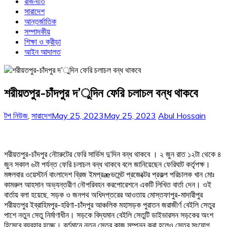
রাজনীতি
সারাদেশ
আন্তর্জাতিক
সম্পাদকীয়
শিক্ষা ও ক্রীড়া
আইন আদালত
শরীয়তপুর-চাঁদপুর দ’ুদিন ফেরি চলাচল বন্ধ থাকবে
টপ নিউজ
,
সারাদেশ
May 25, 2023
May 25, 2023
Abul Hossain
শরীয়তপুর-চাঁদপুর নৌারুটের ফেরি সার্ভিস দু’দিন বন্ধ থাকবে । ২ জুন রাত ১২টা থেকে ৪
জুন সকাল ৬টা পর্যন্ত ফেরি চলাচল বন্ধ থাকবে বলে জানিয়েছেন ফেরিঘাট কর্তৃপক্ষ।
মঙ্গলবার ওয়েস্টার্ন বাংলাদেশ ব্রিজ ইমপ্রæভমেন্ট প্রজেক্টের প্রকল্প পরিচালক খান মোঃ
কামরুল আহসান অভ্যন্তরীণ নৌপরিবহন করপোরেশনে একটি লিখিত বার্তা দেন। ওই
বার্তায় বলা হয়েছে, সড়ক ও জনপথ অধিদপ্তরের আওতায় মোস্তফাপুর-মাদারীপুর
শরীয়তপুর ইব্রাহিমপুর-হরিণা-চাঁদপুর আঞ্চলিক মহাসড়ক পুরাতন জরাজীর্ণ বেইলি সেতুর
পাশে নতুন সেতু নির্মাণাধীন। সড়কে বিদ্যমান বেইলি সেতুটি ডাইভারসন সড়কের অংশ
হিসেবে ব্যবহার হচ্ছে। বর্তমানে নতুন সেতুর কাজ সম্পন্ন করা হলেও সেতুর সংযোগ