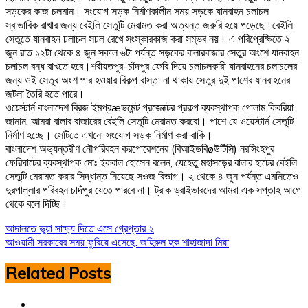
সড়কের কাজ চলমান। সংযোগ সড়ক নির্মাণকালীন সময় সড়কে যানবাহন চলাচল
স্বাভাবিক রাখার জন্য বেইলি সেতুটি মেরামত করা অত্যন্ত জরুরি হয়ে পড়েছে।বেইলি
সেতুতে যানবাহন চলাচল সচল রেখে সংস্কারকাজ করা সম্ভব নয়। এ পরিপ্রেক্ষিতে ২
জুন রাত ১২টা থেকে ৪ জুন সকাল ৬টা পর্যন্ত সড়কের বালারবাজার সেতুর অংশে যানবাহন
চলাচল বন্ধ রাখতে হবে।শরীয়তপুর-চাঁদপুর ফেরি দিয়ে চলাচলকারী যানবাহনের চলাচলের
জন্য ওই সেতুর অংশ পার হওয়ার বিকল্প রাস্তা না থাকায় সেতুর দুই পাশের যানবাহনের
জটলা তৈরি হতে পারে।
ওয়েস্টার্ন বাংলাদেশ ব্রিজ ইমপ্রæভমেন্ট প্রজেক্টের প্রকল্প ব্যবস্থাপক গোলাম কিবরিয়া
জানান, আমরা বালার বাজারের বেইলি সেতুটি মেরামত করবো। পাশে যে ওয়েস্টার্ন সেতুটি
নির্মাণ হচ্ছে। সেটিতে এখনো সংযোগ সড়ক নির্মাণ করা বাকি।
বাংলাদেশ অভ্যন্তরীণ নৌপরিবহন করপোরেশনের (বিআইডবিøউটিসি) নরসিংহপুর
ফেরিঘাটের ব্যবস্থাপক মোঃ ইকবাল হোসেন বলেন, যেহেতু মহাসড়ের বালার হাটের বেইলি
সেতুটি মেরামত করার সিদ্ধান্ত নিয়েছে সওজ বিভাগ। ২ থেকে ৪ জুন পর্যন্ত এমনিতেও
দুরপাল্লার পরিবহন চাদঁপুর যেতে পারবে না। ট্রাক ড্রাইভারদের আমরা এক সপ্তাহ আগে
থেকে বলে দিচ্ছি।
Post
আদালতে ভুয়া সাক্ষ্য দিতে এসে গ্রেপ্তার ২
আওয়ামী সরকারের সময় ফুরিয়ে এসেছে: জহিরুল হক শাহাজাদা মিয়া
navigation
Related Posts