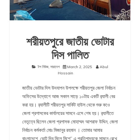
শরীয়তপুরে জাতীয় ভোটার
দিস পালিত
টপ নিউজ
,
সারাদেশ
March 2, 2025
Abul
Hossain
জাতীয় ভোটার দিস উদযাপন উপলক্ষে শরীয়তপুর জেলা নির্বাচন
অফিসের উদ্যোগে আজ সকাল সাড়ে ১০টায় একটি র‌্যালী বের
করা হয়। র‌্যালীটি শরীয়তপুর সার্কিট হাউস থেকে শুরু কওে
জেলা প্রশাসকের কার্যালয়ের সামনে এসে শেষ হয়। র‌্যালীতে
নেতৃত্বে ছিলেন জেলা প্রশাসক মোহাম্মদ আশরাফ উদ্দিন, জেলা
নির্বাচন কর্মকর্তা মোঃ মিজানুর রহমান । তোমার আমার
বাংলাদেশে ,ভোট দিব মিলে মিশে” এ প্রতিপাদ্যকে সামনে রেখে