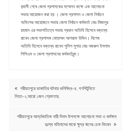
র‌্যালী শেষে জেলা প্রশাসকের সম্মেলন কক্ষে এক আলোচনা
সভার আয়োজন করা হয় । জেলা প্রশাসন ও জেলা নির্বাচন
অফিসের আয়োজনে সভায় জেলা নির্বাচন কর্মকর্তা মোঃ মিজানুর
রহমান এর সভাপতিত্বে সভায় প্রধান অতিথি হিসেবে বক্তব্য
রাখেন জেলা প্রশাসক মোহাম্মদ আশরাফ উদ্দিন। বিশেষ
অতিথি হিসেবে বক্তব্য রাখেন পুলিশ সুপার মোঃ নজরুল ইসলাম
পিপিএম ও জেলা প্রশাসনের কর্মকর্তাবৃন্দ।
Post
শরীয়তপুরে ডাকাতির ঘটনায় গুলিবিদ্ধ-৪, গণপিটুনিতে
নিহত-২,আরো ১জন গ্রেফতার,
navigation
শরীয়তপুরে আর্ন্তজাতিক নারী দিবস উপলক্ষে আলোচনা সভা ও কর্মক্ষম
দুঃস্থ মহিলাদের মাঝে ক্ষুদ্র ঋনের চেক বিতরন