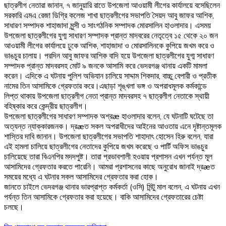
ছাত্রলীগ নেতারা জানান, ৭ জানুয়ারি রাতে উপজেলা আওয়ামী লীগের কার্যালয়ে বসেছিলেন
সরকারি এমএ রেজা ডিগ্রি কলেজ শাখা ছাত্রলীগের সভাপতি সৈয়দ আবু জাফর আশিক,
সাধারণ সম্পাদক শাহাজাদা মুন্সী ও সাংগঠনিক সম্পাদক মোরসালিন হাওলাদার। এসময়
উপজেলা ছাত্রলীগের যুগ্ম সাধারণ সম্পাদক প্রান্ত মাদবরের নেতৃত্বে ১৫ থেকে ২০ জন
আওয়ামী লীগের কার্যালয়ে ঢুকে আশিক, শাহাজাদা ও মোরসালিনকে কুপিয়ে জখম করে ও
ভাঙচুর চালায়। পরদিন আবু জাফর আশিক বাদি হয়ে উপজেলা ছাত্রলীগের যুগ্ম সাধারণ
সম্পাদক প্রান্ত মাদবরসহ মোট ৯ জনকে আসামি করে ভেদরগঞ্জ থানায় একটি মামলা
করেন। এদিকে এ ঘটনায় পুলিশ অভিযান চালিয়ে সাদ্দাম শিকদার, বাচ্চু বেপারী ও প্রতীক
নামের তিন আসামিকে গ্রেফতার করে।এছাড়া শৃঙ্খলা ভঙ্গ ও অপরাধমূলক কর্মকান্ডে
লিপ্ত থাকায় উপজেলা ছাত্রলীগ নেতা প্রান্ত মাদবরসহ ৭ ছাত্রলীগ নেতাকে স্থায়ী
বহিষ্কার করে কেন্দ্রীয় ছাত্রলীগ।
উপজেলা ছাত্রলীগের সাধারণ সম্পাদক অশ্রæ হাওলাদার বলেন, যে ঘটনাটি ঘটেছে তা
অত্যন্ত ন্যাক্কারজনক। দ্রæত সকল অপরাধীদের আইনের আওতায় এনে দৃষ্টান্তমূলক
শাস্তির দাবি জানান। উপজেলা ছাত্রলীগের সভাপতি শাহাদাৎ হোসেন হিরু বলেন, যারা
এই হামলা চালিয়ে ছাত্রলীগের নেতাদের কুপিয়ে জখম করেছে ও পার্টি অফিস ভাঙচুর
চালিয়েছে তারা বিএনপির মদদপুষ্ট। তারা প্রভাবশালী হওয়ায় প্রশাসন এখন পর্যন্ত মূল
আসামিদের গ্রেফতার করতে পারেনি। আমরা প্রশাসনের কাছে অনুরোধ জানাই দ্রæত
সময়ের মধ্যে এ ঘটনার সকল আসামিদের গ্রেফতার করা হোক।
জানতে চাইলে ভেদরগঞ্জ থানার ভারপ্রাপ্ত কর্মকর্তা (ওসি) মিন্টু মাল বলেন, এ ঘটনায় এখন
পর্যন্ত তিন আসামিকে গ্রেফতার করা হয়েছে। বাকি আসামিদের গ্রেফতারের চেষ্টা
চলছে।