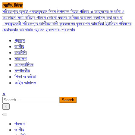
Skip
ব্রেকিং নিউজ
to
শরীয়তপুরে জুলাই গনঅভ্যুথান দিবস উপলক্ষে নিহত পরিবার ও আহতদের সংবর্ধনা ও
content
আলোচনা সভা
দায়িত্ব পালনে কোনো ধরনের অনিয়ম অবহেলা বরদাস্ত করা হবে না
-স্বাস্থ্যমন্ত্রী
শরীয়তপুরে জাতীয়তাবাদী কৃষকদলের বৃক্ষরোপন
আঙ্গারিয়া ইউনিয়ন পরিষদের
চেয়ারম্যান আনোয়ার হোসেন হাওলাদার গ্রেফতার
প্রচ্ছদ
জাতীয়
রাজনীতি
সারাদেশ
আন্তর্জাতিক
সম্পাদকীয়
শিক্ষা ও ক্রীড়া
আইন আদালত
×
Search
for:
×
সপ্তপল্লী সমাচার
প্রচ্ছদ
জাতীয়