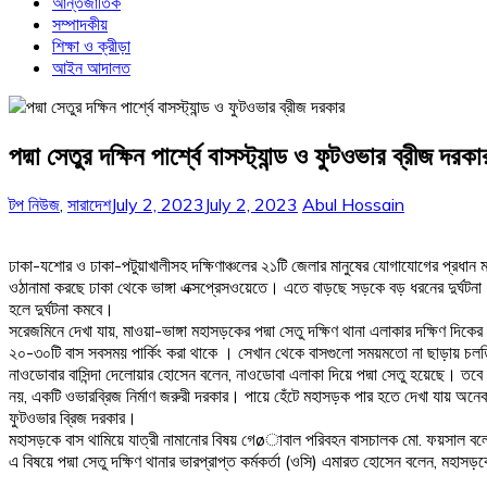
আন্তর্জাতিক
সম্পাদকীয়
শিক্ষা ও ক্রীড়া
আইন আদালত
পদ্মা সেতুর দক্ষিন পার্শ্বে বাসস্ট্যান্ড ও ফুটওভার ব্রীজ দরকা
টপ নিউজ
,
সারাদেশ
July 2, 2023
July 2, 2023
Abul Hossain
ঢাকা-যশোর ও ঢাকা-পটুয়াখালীসহ দক্ষিণাঞ্চলের ২১টি জেলার মানুষের যোগাযোগের প্রধান মাধ্
ওঠানামা করছে ঢাকা থেকে ভাঙ্গা এক্সপ্রেসওয়েতে। এতে বাড়ছে সড়কে বড় ধরনের দুর্ঘটনা। 
হলে দুর্ঘটনা কমবে।
সরেজমিনে দেখা যায়, মাওয়া-ভাঙ্গা মহাসড়কের পদ্মা সেতু দক্ষিণ থানা এলাকার দক্ষিণ দিক
২০-৩০টি বাস সবসময় পার্কিং করা থাকে । সেখান থেকে বাসগুলো সময়মতো না ছাড়ায় চলতি
নাওডোবার বাসিন্দা দেলোয়ার হোসেন বলেন, নাওডোবা এলাকা দিয়ে পদ্মা সেতু হয়েছে। তবে 
নয়, একটি ওভারব্রিজ নির্মাণ জরুরী দরকার। পায়ে হেঁটে মহাসড়ক পার হতে দেখা যায় অন
ফুটওভার ব্রিজ দরকার।
মহাসড়কে বাস থামিয়ে যাত্রী নামানোর বিষয় গেøাবাল পরিবহন বাসচালক মো. ফয়সাল বলেন,
এ বিষয়ে পদ্মা সেতু দক্ষিণ থানার ভারপ্রাপ্ত কর্মকর্তা (ওসি) এমারত হোসেন বলেন, মহাসড়