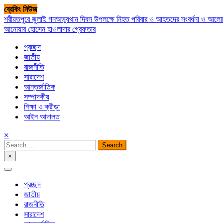
Skip
ব্রেকিং নিউজ
to
শরীয়তপুরে জুলাই গনঅভ্যুথান দিবস উপলক্ষে নিহত পরিবার ও আহতদের সংবর্ধনা ও আল
content
আনোয়ার হোসেন হাওলাদার গ্রেফতার
প্রচ্ছদ
জাতীয়
রাজনীতি
সারাদেশ
আন্তর্জাতিক
সম্পাদকীয়
শিক্ষা ও ক্রীড়া
আইন আদালত
×
Search
for:
×
সপ্তপল্লী সমাচার
প্রচ্ছদ
জাতীয়
রাজনীতি
সারাদেশ