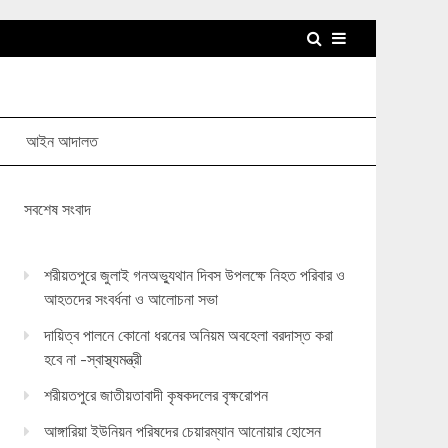
আইন আদালত
সবশেষ সংবাদ
শরীয়তপুরে জুলাই গনঅভ্যুথান দিবস উপলক্ষে নিহত পরিবার ও
আহতদের সংবর্ধনা ও আলোচনা সভা
দায়িত্ব পালনে কোনো ধরনের অনিয়ম অবহেলা বরদাস্ত করা
হবে না -স্বাস্থ্যমন্ত্রী
শরীয়তপুরে জাতীয়তাবাদী কৃষকদলের বৃক্ষরোপন
আঙ্গারিয়া ইউনিয়ন পরিষদের চেয়ারম্যান আনোয়ার হোসেন