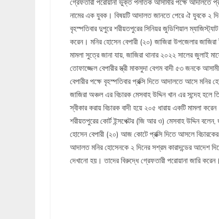
গ্রেফতারী পরোয়ানা ভুক্ত পলাতক আসামীর পক্ষে আদালতে প্
নামের এক যুবক। বিষয়টি আদালত জানতে পেরে ঐ যুবকে ২ দিনে
বৃহস্পতিবার দুপুরে শরীয়তপুরের সিনিয়র জুডিশিয়াল ম্যাজিস্
করেন। মনির হোসেন বেপারী (২০) জাজিরা উপজেলার জাজিরা ইউন
মামলা সুত্রে জানা যায়, জাজিরা থানার ২০২২ সালের জুলাই মা
তোফাজ্জেল বেপারীর স্ত্রী মাকসুদা বেগম বাদী ৫৩ জনকে আস
বেপারীর পক্ষে বৃহস্পতিবার প্রক্সি দিতে আদালতে আসে মনির
জাজিরা অঞ্চল এর বিচারক মেসবাহ উদ্দিন খান এর সন্দেহ হলে
স্বীকার করায় বিচারক বাদী হয়ে ২০৫ ধারায় একটি মামলা কর
শরীয়তপুরের কোর্ট ইন্সপেক্টর (জি আর ও) মেসবাহ উদ্দিন বলেন,
হোসেন বেপারী (২০) আজ কোটে প্রক্সি দিতে আসলে বিচারকের 
আদালত মনির হোসেনকে ২ দিনের সশ্রম কারাদন্ডের আদেশ দিয়
দেখানো হয়। তাদের বিরুদ্ধে গ্রেফতারী পরোয়ানা জারি করেন