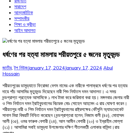
রাজনীতি
সারাদেশ
আন্তর্জাতিক
সম্পাদকীয়
শিক্ষা ও ক্রীড়া
আইন আদালত
ধর্ষণের পর হত্যা মামলায় শরীয়তপুরে ৫ জনের মৃত্যুদন্ড
জাতীয়
,
টপ নিউজ
January 17, 2024
January 17, 2024
Abul
Hossain
শরীয়তপুরের ডামুড্যাতে ফিরোজা বেগম নামের এক নারীকে পালাক্রমে ধর্ষণের পর হত্যার
দায়ে পাঁচ আসামির মৃত্যুদন্ড দিয়েছেন নারী শিশু নির্যাতস দমন আদালত। এ সময়
দন্ডপ্রাপ্ত প্রত্যেক আসামিকে ১ লাখ টাকা করে জরিমানা করা হয়। মঙ্গলবার জেলার নারী
ও শিশু নির্যাতন দমন ট্রাইব্যুনালের বিচারক মোঃ সোহেল আহমেদ এ রায় ঘোষণা করেন।
শরীয়তপুর নারী ও শিশু নির্যাতন দমন ট্রাইব্যুনালের রাষ্ট্রপক্ষের কৌঁসুলি অ্যাডভোকেট
সানাল মিয়া বিষয়টি নিশ্চিত করেছেন।দন্ডপ্রাপ্তরা হলেন, নিজাম বালী (৪৫), মোহাম্মদ
আলী (৩৫), ওমর ফারুক বেপারী (২৪), আল আমীন বেপারী (২০) ও ইব্রাহীম মোল্লা
(২১)। আসামিরা সবাই ডামুড্যা উপজেলার দক্ষিণ শীতলকাঠী এলাকার বাসিন্দা।রায়
ঘোষণার