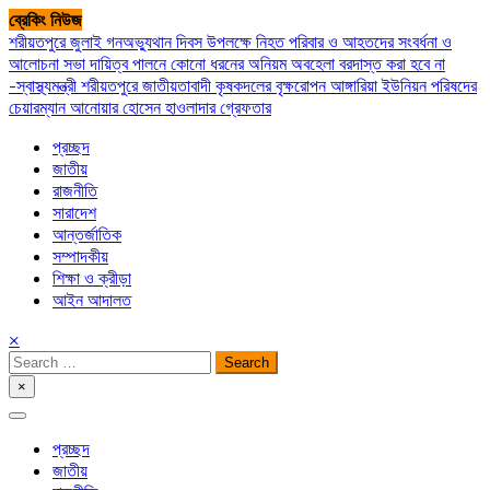
Skip
ব্রেকিং নিউজ
to
শরীয়তপুরে জুলাই গনঅভ্যুথান দিবস উপলক্ষে নিহত পরিবার ও আহতদের সংবর্ধনা ও
content
আলোচনা সভা
দায়িত্ব পালনে কোনো ধরনের অনিয়ম অবহেলা বরদাস্ত করা হবে না
-স্বাস্থ্যমন্ত্রী
শরীয়তপুরে জাতীয়তাবাদী কৃষকদলের বৃক্ষরোপন
আঙ্গারিয়া ইউনিয়ন পরিষদের
চেয়ারম্যান আনোয়ার হোসেন হাওলাদার গ্রেফতার
প্রচ্ছদ
জাতীয়
রাজনীতি
সারাদেশ
আন্তর্জাতিক
সম্পাদকীয়
শিক্ষা ও ক্রীড়া
আইন আদালত
×
Search
for:
×
সপ্তপল্লী সমাচার
প্রচ্ছদ
জাতীয়