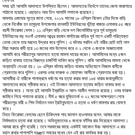
সময় দুই আসামি আদালতে উপস্থিত ছিলেন। আদালতের নির্দেশে তাদের জেলা কারাগারে
পাঠানো হয়েছে। এছাড়াও আর তিন আসামি পলাতক রয়েছেন।
মামলার এজাহার সূত্রে জানা গেছে, ২০১৯ সালের ১৮ এপ্রিল বিকেল ৫টার দিকে বাড়ি
থেকে নিখোঁজ হন ডামুড্যা উপজেলার ধানকাঠি ইউনিয়নের ভূঁইয়া বাজার এলাকার ৫৫ বছর
বয়সী ফিরোজা বেগম। ২১ এপ্রিল বাড়ি থেকে দশ কিলোমিটার দূরে পূর্ব ডামুড্যা
ইউনিয়নের বড় নওগাঁ এলাকার আব্দুর রহমান মাস্টারের বাড়ির পূর্ব পাশে একটি পরিত্যক্ত
ডোবা থেকে তার মরদেহ উদ্ধার করে পুলিশ। এ ঘটনার পরদিন ওই নারীর ছোট ভাই লাল
মিয়া সরদার বাদী হয়ে ১৩ জনের নাম উল্লেখ করে ও ২ থেকে ৩ জনকে অজ্ঞাতনামা
আসামি করে শরীয়তপুর আদালতে হত্যা মামলা দায়ের করেন। আসামিদের মধ্যে ৫জন
জড়িত থাকায় তাদের বিরুদ্ধে চার্জশিট দাখিল করে পুলিশ। বাকি আসামিদের মামলা থেকে
অব্যাহতি দেওয়া হয়। ২৮ এপ্রিল ঘটনায় জড়িত থাকার অভিযোগে নিজাম বালীকে
গ্রেফতার করে পুলিশ। এরপর ওমর ফারুক ও মোহাম্মদ আলীকে গ্রেফতার করা হয়।
আসামীরা ঐ নারীকে পালাক্রমে ধর্ষণের পর হত্যা করার কথা ১৬৪ ধারার জবানবন্দীতে
আদালতের কাছে স্বীকার করে। ওই তিনজন আদালতে হত্যায় জড়িত থাকার কথা ও
স্বীকার করে । অন্য দুই আসামি ইব্রাহিম ও আল-আমীন পলাতক রয়েছে। ওমর ফারুক
জামিনে গিয়ে পলাতক রয়েছে। দীর্ঘ ৫ বছর যুক্তিতর্ক ও ২২ জনের সাক্ষগ্রহণ শেষে
শরীয়তপুর নারী ও শিশু নির্যাতন দমন ট্রাইব্যুনালে এ হত্যা ও ধর্ষণ মামলার রায় ঘোষণা
করে।
নিহত ফিরোজা বেগমের ছেলে চিকিৎসক শাহ জালাল হাওলাদার বলেন, আমার মাকে
নির্মমভাবে হত্যা করা হয়েছে। অভিযুক্তদের ৫ জনকে ফাঁসির রায় দিয়েছেন আদালত।
আমরা রায়ে খুশি হয়েছি। তবে সরকারের কাছে একটাই আবেদন উচ্চ আদালতে এ রায়
বহাল রাখার পাশাপাশি দ্রæত সময়ের মধ্যে যেন এই রায় কার্যকর করা হয়।