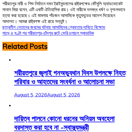
শরীয়তপুর নারী ও শিশু নির্যাতন দমন ট্রাইব্যুনালের রাষ্ট্রপক্ষের কৌঁসুলি অ্যাডভোকেট
সানাল মিয়া বলেন, এটি একটি ঐতিহাসিক রায়। ওই নারীকে দলবদ্ধ ধর্ষণ ও নৃশংসভাবে
হত্যা করা হয়েছে। এই মামলায় পাঁচজন আসামিকে মৃত্যুদন্ডের আদেশ দিয়েছেন
আদালত। আমরা রাষ্ট্রপক্ষ এই রায়ে সন্তুষ্ট।
Post
ছাত্রলীগ নেতাদের জখমের ঘটনায় আসামিদের গ্রেফতার দাবিতে বিক্ষোভ
সাড়ে ৪ ঘণ্টা পর শরীয়তপুর-চাঁদপুর রুটে ফেরি চলাচল স্বাভাবিক
navigation
Related Posts
শরীয়তপুরে জুলাই গনঅভ্যুথান দিবস উপলক্ষে নিহত
পরিবার ও আহতদের সংবর্ধনা ও আলোচনা সভা
August 5, 2026
August 5, 2026
দায়িত্ব পালনে কোনো ধরনের অনিয়ম অবহেলা
বরদাস্ত করা হবে না -স্বাস্থ্যমন্ত্রী